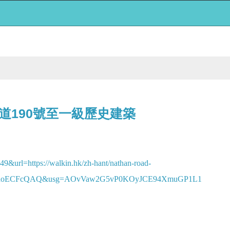
道190號至一級歷史建築
&url=https://walkin.hk/zh-hant/nathan-road-
oECFcQAQ&usg=AOvVaw2G5vP0KOyJCE94XmuGP1L1