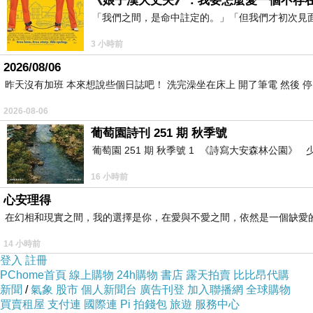
《娘子漢大丈夫》：我要怎麼愛一個不存
「我們之間，是命中註定的。」「但我們才初次見
3 小時前
2026/08/06
昨天沒有加班 本來想說些個日誌吧！ 洗完澡坐在床上 開了筆電 然後 
2026-08-06
葡萄園詩刊 251 期 秋季號
葡萄園 251 期 秋季號 1 《詩寫大安森林公園
16 小時前
心安理得
在幻相和現實之間，我的選擇是你，在愛與不愛之間，依然是一個缺愛
14 小時前
登入
註冊
PChome首頁
線上購物
24h購物
書店
露天拍賣
比比昂代購
新聞
/
氣象
股市
個人新聞台
廣告刊登
加入聯播網
全球購物
買賣租屋
支付連
國際連
Pi 拍錢包
旅遊
服務中心