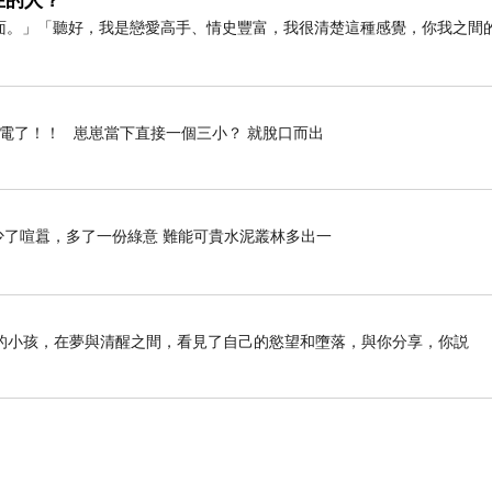
在的人？
面。」「聽好，我是戀愛高手、情史豐富，我很清楚這種感覺，你我之間
停電了！！ 崽崽當下直接一個三小？ 就脫口而出
》 少了喧囂，多了一份綠意 難能可貴水泥叢林多出一
的小孩，在夢與清醒之間，看見了自己的慾望和墮落，與你分享，你説