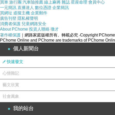
買車
旅行團
汽車險推薦
線上麻將
雜誌
星座命理
會員中心
一元簡訊
直播達人
數位憑證
企業簡訊
買網址
虛擬主機
企業郵件
廣告刊登
隱私權聲明
消費者保護
兒童網路安全
About PChome
投資人聯絡
徵才
著作權保護
｜網路家庭版權所有、轉載必究
‧Copyright PChome
PChome Online and PChome are trademarks of PChome Online
個人新聞台
快速發文
心情雜記
藝文欣賞
社會萬象
我的站台