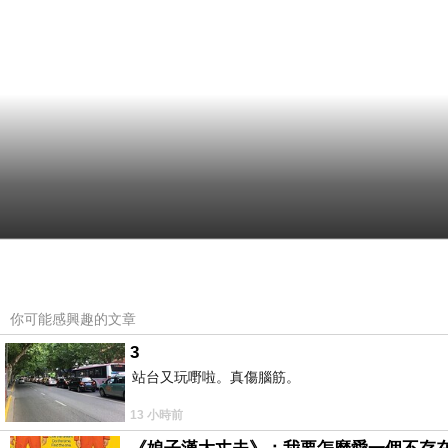
你可能感興趣的文章
3
站台又玩嘢啦。真傷腦筋。
13 小時前