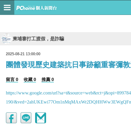
柬埔寨打工渡假，是詐騙
2025-08-21 13:00:00
團體發現歷史建築抗日事跡籲重審彌敦
留言 0
收藏 0
推薦 0
https://www.google.com/url?sa=t&source=web&rct=j&opi=89978449
190/&ved=2ahUKEwi77Om1nMqMAxWr2DQHHWw3EWgQFn