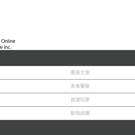
 Online
 Inc.
最新文章
美食饗宴
旅遊玩家
影視娛樂