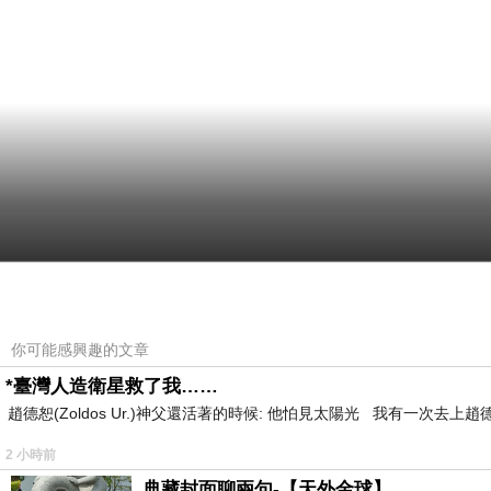
你可能感興趣的文章
*臺灣人造衛星救了我……
趙德恕(Zoldos Ur.)神父還活著的時候: 他怕見太陽光 我有一次去
2 小時前
典藏封面聊兩句-【天外金球】