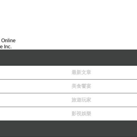
 Online
 Inc.
最新文章
美食饗宴
旅遊玩家
影視娛樂