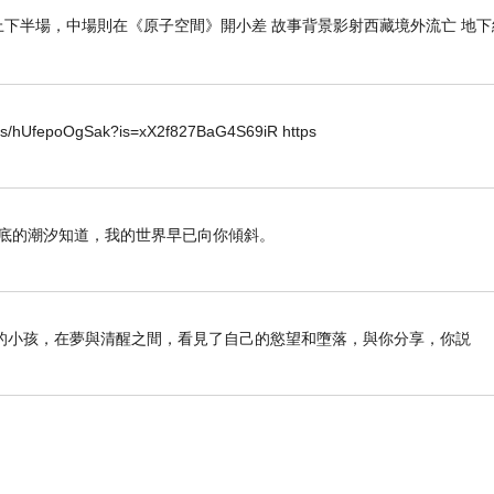
下半場，中場則在《原子空間》開小差 故事背景影射西藏境外流亡 地下
horts/hUfepoOgSak?is=xX2f827BaG4S69iR https
海底的潮汐知道，我的世界早已向你傾斜。
的小孩，在夢與清醒之間，看見了自己的慾望和墮落，與你分享，你説