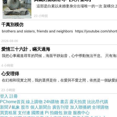
這部是白素以未婚妻身分出場唯一的一次 架構分上
23 小時前
千萬別模仿
brothers and sisters, friends and neighbors https://youtube.com/s
2026-08-06
愛情三十六計，瞞天過海
我把心事藏進尋常的問候，海面平靜如昔，心中悸動無法平息。 只有
4 小時前
心安理得
在幻相和現實之間，我的選擇是你，在愛與不愛之間，依然是一個缺愛
23 小時前
登入
註冊
PChome首頁
線上購物
24h購物
書店
露天拍賣
比比昂代購
新聞
/
氣象
股市
個人新聞台
廣告刊登
加入聯播網
全球購物
買賣租屋
支付連
國際連
Pi 拍錢包
旅遊
服務中心