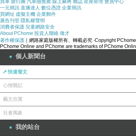
買車
旅行團
汽車險推薦
線上麻將
雜誌
星座命理
會員中心
一元簡訊
直播達人
數位憑證
企業簡訊
買網址
虛擬主機
企業郵件
廣告刊登
隱私權聲明
消費者保護
兒童網路安全
About PChome
投資人聯絡
徵才
著作權保護
｜網路家庭版權所有、轉載必究
‧Copyright PChome
PChome Online and PChome are trademarks of PChome Online
個人新聞台
快速發文
心情雜記
藝文欣賞
社會萬象
我的站台