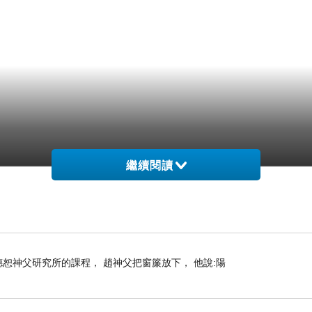
繼續閱讀
上趙德恕神父研究所的課程， 趙神父把窗簾放下， 他說:陽