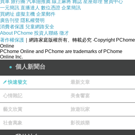
買車
旅行團
汽車險推薦
線上麻將
雜誌
星座命理
會員中心
一元簡訊
直播達人
數位憑證
企業簡訊
買網址
虛擬主機
企業郵件
廣告刊登
隱私權聲明
消費者保護
兒童網路安全
About PChome
投資人聯絡
徵才
著作權保護
｜網路家庭版權所有、轉載必究
‧Copyright PChome
Online
PChome Online and PChome are trademarks of PChome
Online Inc.
個人新聞台
快速發文
最新文章
心情雜記
美食饗宴
藝文欣賞
旅遊玩家
社會萬象
影視娛樂