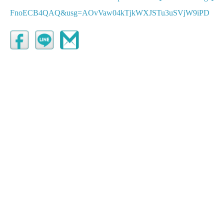
FnoECB4QAQ&usg=AOvVaw04kTjkWXJSTu3uSVjW9iPD