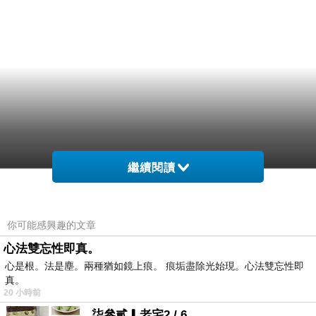
繼續閱讀
你可能感興趣的文章
心法雙忘性即真。
心是根。法是塵。兩種猶如鏡上痕。 痕垢盡除光始現。心法雙忘性即
真。
20 小時前
柒參貳▎老宅2 / 6