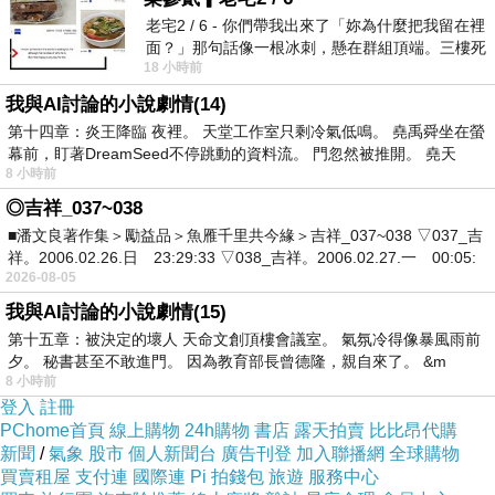
老宅2 / 6 - 你們帶我出來了「妳為什麼把我留在裡
面？」那句話像一根冰刺，懸在群組頂端。三樓死
18 小時前
死盯著照片裡的人。那個人確實站在
我與AI討論的小說劇情(14)
第十四章：炎王降臨 夜裡。 天堂工作室只剩冷氣低鳴。 堯禹舜坐在螢
幕前，盯著DreamSeed不停跳動的資料流。 門忽然被推開。 堯天
8 小時前
◎吉祥_037~038
■潘文良著作集＞勵益品＞魚雁千里共今緣＞吉祥_037~038 ▽037_吉
祥。2006.02.26.日 23:29:33 ▽038_吉祥。2006.02.27.一 00:05:
2026-08-05
我與AI討論的小說劇情(15)
第十五章：被決定的壞人 天命文創頂樓會議室。 氣氛冷得像暴風雨前
夕。 秘書甚至不敢進門。 因為教育部長曾德隆，親自來了。 &m
8 小時前
登入
註冊
PChome首頁
線上購物
24h購物
書店
露天拍賣
比比昂代購
新聞
/
氣象
股市
個人新聞台
廣告刊登
加入聯播網
全球購物
買賣租屋
支付連
國際連
Pi 拍錢包
旅遊
服務中心