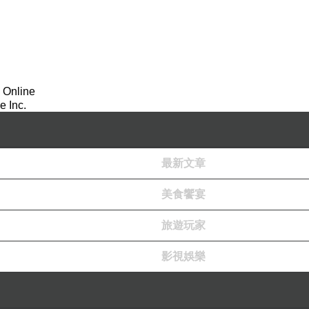
 Online
 Inc.
最新文章
美食饗宴
旅遊玩家
影視娛樂