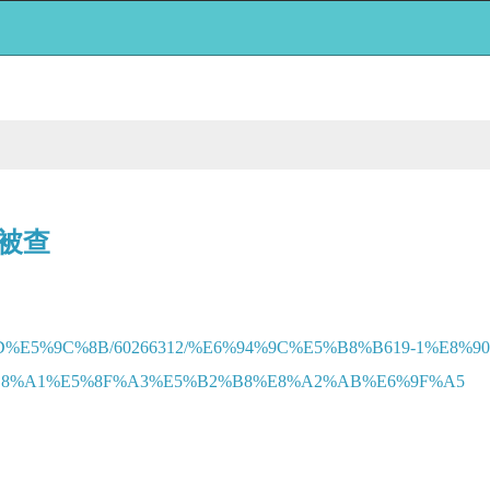
岸被查
%AD%E5%9C%8B/60266312/%E6%94%9C%E5%B8%B619-1%E8
B8%A1%E5%8F%A3%E5%B2%B8%E8%A2%AB%E6%9F%A5