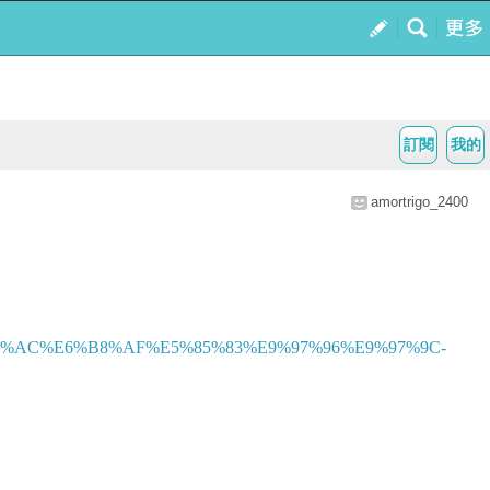
訂閱
我的
amortrigo_2400
%90%AC%E6%B8%AF%E5%85%83%E9%97%96%E9%97%9C-