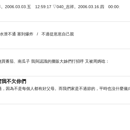
3.03.五 12:59:17 ▽040_吉祥。2006.03.16.四 00:00:
到水泄不通 塞到爆炸 / 不過從崽崽自己親
她買番茄、南瓜子 我與認識的攤販大姊們打招呼 又被周媽唸：
實我不欠你們
過，因為不是每個人都有好父母。而我們家是不過節的，平時也沒什麼儀