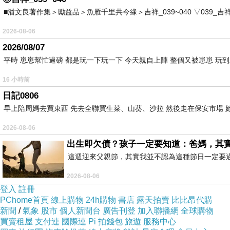
■潘文良著作集＞勵益品＞魚雁千里共今緣＞吉祥_039~040 ▽039_吉祥。2006.0
2026-08-06
2026/08/07
平時 崽崽幫忙過磅 都是玩一下玩一下 今天親自上陣 整個又被崽崽 玩
16 小時前
日記0806
早上陪周媽去買東西 先去全聯買生菜、山葵、沙拉 然後走在保安市場 
2026-08-06
出生即欠債？孩子一定要知道：爸媽，其
這週迎來父親節，其實我並不認為這種節日一定要
2026-08-06
登入
註冊
PChome首頁
線上購物
24h購物
書店
露天拍賣
比比昂代購
新聞
/
氣象
股市
個人新聞台
廣告刊登
加入聯播網
全球購物
買賣租屋
支付連
國際連
Pi 拍錢包
旅遊
服務中心