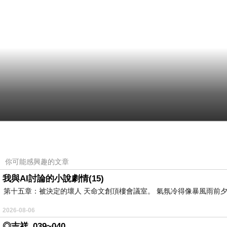
你可能感興趣的文章
我與AI討論的小說劇情(15)
第十五章：被決定的壞人 天命文創頂樓會議室。 氣氛冷得像暴風雨前夕
2026-08-06
◎吉祥_039~040