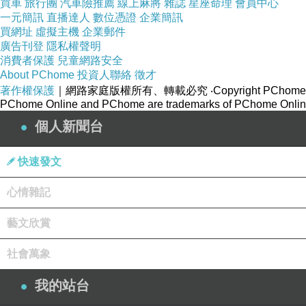
買車
旅行團
汽車險推薦
線上麻將
雜誌
星座命理
會員中心
一元簡訊
直播達人
數位憑證
企業簡訊
買網址
虛擬主機
企業郵件
廣告刊登
隱私權聲明
消費者保護
兒童網路安全
About PChome
投資人聯絡
徵才
著作權保護
｜網路家庭版權所有、轉載必究
‧Copyright PChome
PChome Online and PChome are trademarks of PChome Online
個人新聞台
快速發文
心情雜記
藝文欣賞
社會萬象
我的站台