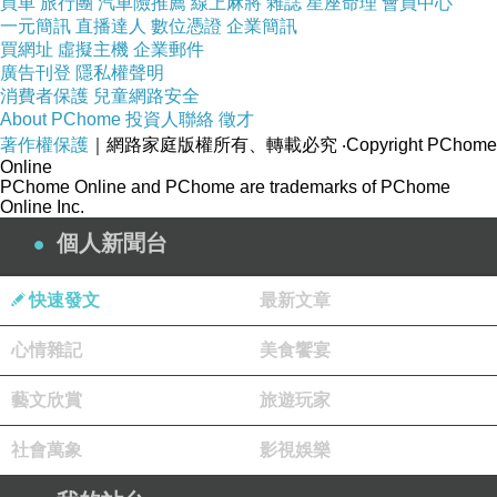
買車
旅行團
汽車險推薦
線上麻將
雜誌
星座命理
會員中心
一元簡訊
直播達人
數位憑證
企業簡訊
買網址
虛擬主機
企業郵件
廣告刊登
隱私權聲明
消費者保護
兒童網路安全
About PChome
投資人聯絡
徵才
著作權保護
｜網路家庭版權所有、轉載必究
‧Copyright PChome
Online
PChome Online and PChome are trademarks of PChome
Online Inc.
個人新聞台
快速發文
最新文章
心情雜記
美食饗宴
藝文欣賞
旅遊玩家
社會萬象
影視娛樂