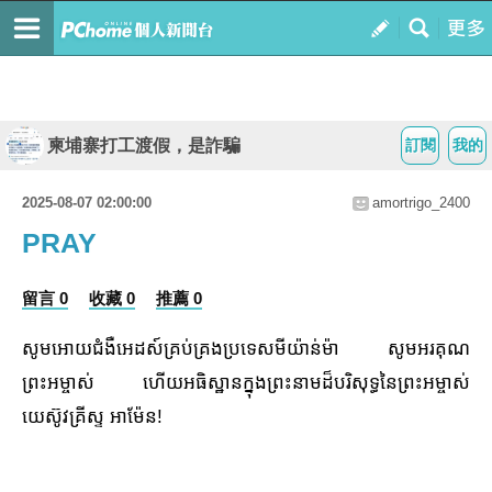
柬埔寨打工渡假，是詐騙
訂閱
我的
2025-08-07 02:00:00
amortrigo_2400
PRAY
留言 0
收藏 0
推薦 0
សូមអោយជំងឺអេដស៍គ្រប់គ្រងប្រទេសមីយ៉ាន់ម៉ា សូមអរគុណ
ព្រះអម្ចាស់ ហើយអធិស្ឋានក្នុងព្រះនាមដ៏បរិសុទ្ធនៃព្រះអម្ចាស់
យេស៊ូវគ្រីស្ទ អាម៉ែន!