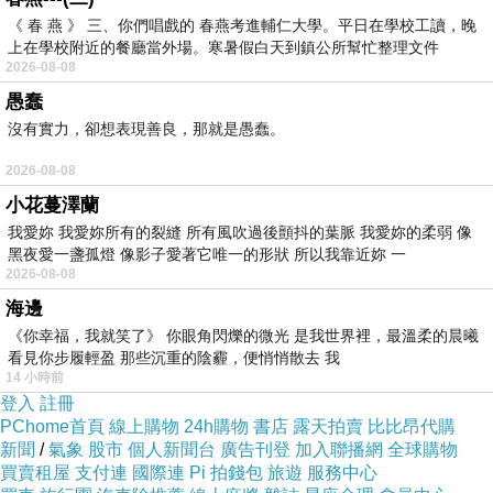
《 春 燕 》 三、你們唱戲的 春燕考進輔仁大學。平日在學校工讀，晚
上在學校附近的餐廳當外場。寒暑假白天到鎮公所幫忙整理文件
2026-08-08
愚蠢
沒有實力，卻想表現善良，那就是愚蠢。
2026-08-08
小花蔓澤蘭
我愛妳 我愛妳所有的裂縫 所有風吹過後顫抖的葉脈 我愛妳的柔弱 像
黑夜愛一盞孤燈 像影子愛著它唯一的形狀 所以我靠近妳 一
2026-08-08
海邊
《你幸福，我就笑了》 你眼角閃爍的微光 是我世界裡，最溫柔的晨曦
看見你步履輕盈 那些沉重的陰霾，便悄悄散去 我
14 小時前
登入
註冊
PChome首頁
線上購物
24h購物
書店
露天拍賣
比比昂代購
新聞
/
氣象
股市
個人新聞台
廣告刊登
加入聯播網
全球購物
買賣租屋
支付連
國際連
Pi 拍錢包
旅遊
服務中心