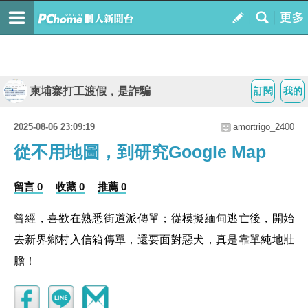
柬埔寨打工渡假，是詐騙
訂閱
我的
2025-08-06 23:09:19
amortrigo_2400
從不用地圖，到研究Google Map
留言 0
收藏 0
推薦 0
曾經，喜歡在熟悉街道派傳單；從模擬緬甸逃亡後，開始
去新界鄉村入信箱傳單，還要面對惡犬，真是靠單純地壯
膽！