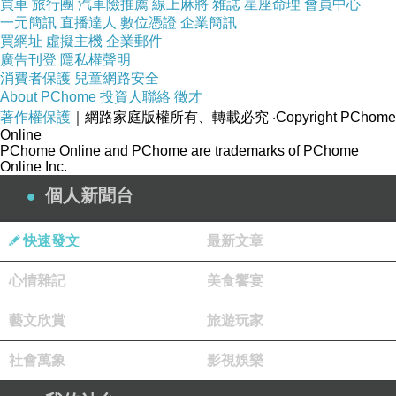
買車
旅行團
汽車險推薦
線上麻將
雜誌
星座命理
會員中心
一元簡訊
直播達人
數位憑證
企業簡訊
買網址
虛擬主機
企業郵件
廣告刊登
隱私權聲明
消費者保護
兒童網路安全
About PChome
投資人聯絡
徵才
著作權保護
｜網路家庭版權所有、轉載必究
‧Copyright PChome
Online
PChome Online and PChome are trademarks of PChome
Online Inc.
個人新聞台
快速發文
最新文章
心情雜記
美食饗宴
藝文欣賞
旅遊玩家
社會萬象
影視娛樂