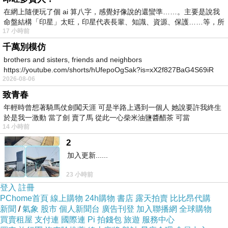
在網上隨便玩了個 ai 算八字，感覺好像說的還蠻準……。主要是說我
命盤結構「印星」太旺，印星代表長輩、知識、資源、保護……等，所
17 小時前
千萬別模仿
brothers and sisters, friends and neighbors
https://youtube.com/shorts/hUfepoOgSak?is=xX2f827BaG4S69iR
2026-08-06
https
致青春
年輕時曾想著騎馬仗劍闖天涯 可是半路上遇到一個人 她說要許我終生
於是我一激動 當了劍 賣了馬 從此一心柴米油鹽醬醋茶 可當
14 小時前
2
加入更新......
23 小時前
登入
註冊
PChome首頁
線上購物
24h購物
書店
露天拍賣
比比昂代購
新聞
/
氣象
股市
個人新聞台
廣告刊登
加入聯播網
全球購物
買賣租屋
支付連
國際連
Pi 拍錢包
旅遊
服務中心