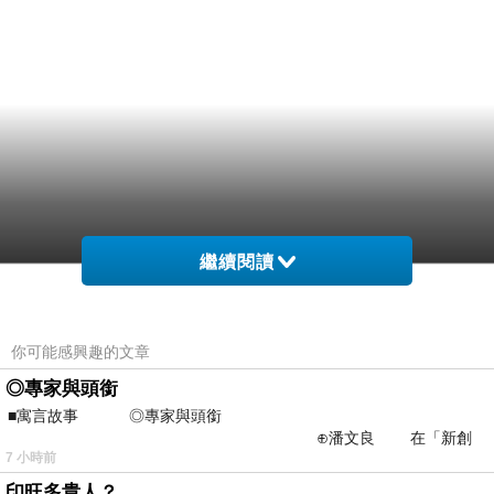
繼續閱讀
你可能感興趣的文章
◎專家與頭銜
■寓言故事 ◎專家與頭銜
⊕潘文良 在「新創
7 小時前
之谷」裡——
印旺多貴人？