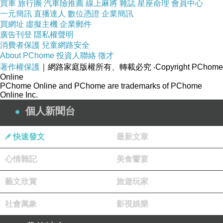
買車
旅行團
汽車險推薦
線上麻將
雜誌
星座命理
會員中心
一元簡訊
直播達人
數位憑證
企業簡訊
買網址
虛擬主機
企業郵件
廣告刊登
隱私權聲明
消費者保護
兒童網路安全
About PChome
投資人聯絡
徵才
著作權保護
｜網路家庭版權所有、轉載必究
‧Copyright PChome
Online
PChome Online and PChome are trademarks of PChome
Online Inc.
個人新聞台
快速發文
最新文章
心情雜記
美食饗宴
藝文欣賞
旅遊玩家
社會萬象
影視娛樂