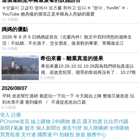
這個連結是本豬最愛看的肢體語言
✳️모델이 고급차 옆에서 포즈를 취하고 있다.✳️ "윤아 , YunAh" ✳️ -
YouTube 她具備的展現正是本豬為人所缺的最愛
13 小時前
媽媽的優點
2026 年 8 月 6 日媽媽從前在《北窗內外》散文中寫到理想的遊俠生
活：不結婚、不生孩子、交女朋友、做喜歡的事業、單獨遊走江
19 小時前
湖⋯⋯，
希伯來書 - 離棄真道的後果
希伯來書10:26-10:31 10:26因為我們得知真道以
後、若故意犯罪、贖罪的祭就再沒有了． 10:27惟
9 小時前
有戰懼等候審判和那燒滅眾敵人的烈火
2026/08/07
平時 崽崽幫忙過磅 都是玩一下玩一下 今天親自上陣 整個又被崽崽 玩
到水泄不通 塞到爆炸 / 不過從崽崽自己親
9 小時前
登入
註冊
PChome首頁
線上購物
24h購物
書店
露天拍賣
比比昂代購
新聞
/
氣象
股市
個人新聞台
廣告刊登
加入聯播網
全球購物
買賣租屋
支付連
國際連
Pi 拍錢包
旅遊
服務中心