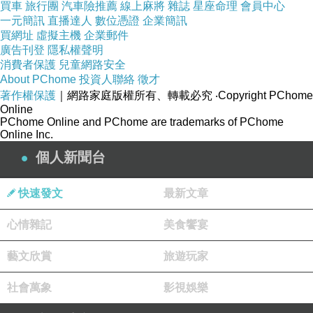
買車
旅行團
汽車險推薦
線上麻將
雜誌
星座命理
會員中心
一元簡訊
直播達人
數位憑證
企業簡訊
買網址
虛擬主機
企業郵件
廣告刊登
隱私權聲明
消費者保護
兒童網路安全
About PChome
投資人聯絡
徵才
著作權保護
｜網路家庭版權所有、轉載必究
‧Copyright PChome
Online
PChome Online and PChome are trademarks of PChome
Online Inc.
個人新聞台
快速發文
最新文章
心情雜記
美食饗宴
藝文欣賞
旅遊玩家
社會萬象
影視娛樂