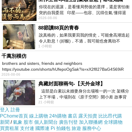
你現在的退讓，是看懂局勢後的選擇，還是害怕衝
突的自我委屈 印星——包容、沉得住氣 懂得退
2026-08-06
一步觀察，不會
88節讀88頁的青春
說真格的，如果我要寫我的情史，可能會高潮迭起
令人歎息！(好酸)，不過，我可能也會萬劫不
1 小時前
復...，每天跪鍵盤還是被判了花心的罪
千萬別模仿
brothers and sisters, friends and neighbors
https://youtube.com/shorts/hUfepoOgSak?is=xX2f827BaG4S69iR
2026-08-06
https
典藏封面聊兩句-【天外金球】
這部是白素以未婚妻身分出場唯一的一次 架構分
上下半場，中場則在《原子空間》開小差 故事背
21 小時前
景影射西藏境外流亡 地下組織
登入
註冊
PChome首頁
線上購物
24h購物
書店
露天拍賣
比比昂代購
新聞
/
氣象
股市
個人新聞台
廣告刊登
加入聯播網
全球購物
買賣租屋
支付連
國際連
Pi 拍錢包
旅遊
服務中心