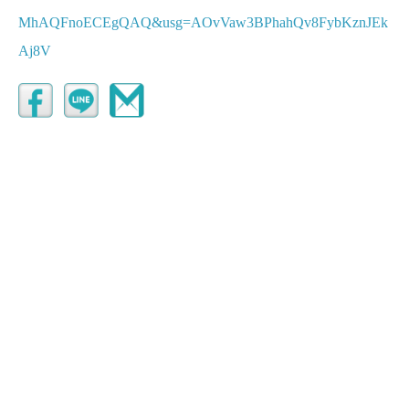
MhAQFnoECEgQAQ&usg=AOvVaw3BPhahQv8FybKznJEk
Aj8V