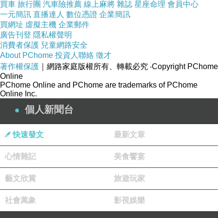
買車
旅行團
汽車險推薦
線上麻將
雜誌
星座命理
會員中心
一元簡訊
直播達人
數位憑證
企業簡訊
買網址
虛擬主機
企業郵件
廣告刊登
隱私權聲明
消費者保護
兒童網路安全
About PChome
投資人聯絡
徵才
著作權保護
｜網路家庭版權所有、轉載必究
‧Copyright PChome
Online
PChome Online and PChome are trademarks of PChome
Online Inc.
個人新聞台
快速發文
最新文章
心情雜記
美食饗宴
藝文欣賞
旅遊玩家
社會萬象
影視娛樂