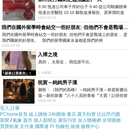
9:30 抵達公司車子停好位子 9:40 從公司騎腳踏車
抵達台安醫院 10:10 聽取血液報告。原來我吃進
2026-08-06
去的 B12 彌可保並非沒有吸收而是超
我們在國外留學時會結交一些好朋友: 但他們不會是戰場上的朋友
我們在國外留學時會結交一些好朋友: 但他們不會是戰場上的朋友， 是
我們國家的好朋友。 我們的留學國家永遠都是我們的倚
2026-08-06
入禪之境
真的， 太靠近， 我也尿不出。
4 小時前
祝賀～純純男子漢
聽歌：《我們的高峰》～純純男子漢～恭賀新書出
版～願你新書〞八十八頁的青春〞大賣！記得你曾
2026-08-06
經在我的版留言…「好讚的圖^^感覺大家
登入
註冊
PChome首頁
線上購物
24h購物
書店
露天拍賣
比比昂代購
新聞
/
氣象
股市
個人新聞台
廣告刊登
加入聯播網
全球購物
買賣租屋
支付連
國際連
Pi 拍錢包
旅遊
服務中心