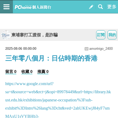
柬埔寨打工渡假，是詐騙
訂閱
我的
2025-08-06 00:00:00
amortrigo_2400
三年零八個月：日佔時期的香港
留言 0
收藏 0
推薦 0
https://www.google.com/url?
sa=t&source=web&rct=j&opi=89978449&url=https://library.hk
ust.edu.hk/exhibitions/japanese-occupation/%3Fsub-
exhibit%3DIntro%26lang%3Dcht&ved=2ahUKEwjJ84yF7sm
MAxU1sVYBHb3-