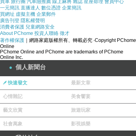
買車
旅行團
汽車險推薦
線上麻將
雜誌
星座命理
會員中心
一元簡訊
直播達人
數位憑證
企業簡訊
買網址
虛擬主機
企業郵件
廣告刊登
隱私權聲明
消費者保護
兒童網路安全
About PChome
投資人聯絡
徵才
著作權保護
｜網路家庭版權所有、轉載必究
‧Copyright PChome
Online
PChome Online and PChome are trademarks of PChome
Online Inc.
個人新聞台
快速發文
最新文章
心情雜記
美食饗宴
藝文欣賞
旅遊玩家
社會萬象
影視娛樂