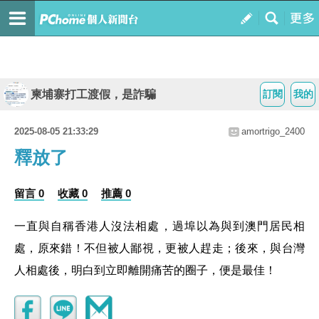
柬埔寨打工渡假，是詐騙
訂閱
我的
2025-08-05 21:33:29
amortrigo_2400
釋放了
留言 0
收藏 0
推薦 0
一直與自稱香港人沒法相處，過埠以為與到澳門居民相
處，原來錯！不但被人鄙視，更被人趕走；後來，與台灣
人相處後，明白到立即離開痛苦的圈子，便是最佳！