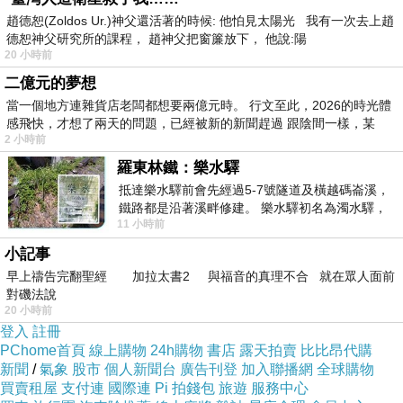
趙德恕(Zoldos Ur.)神父還活著的時候: 他怕見太陽光 我有一次去上趙
德恕神父研究所的課程， 趙神父把窗簾放下， 他說:陽
20 小時前
二億元的夢想
當一個地方連雜貨店老闆都想要兩億元時。 行文至此，2026的時光體
感飛快，才想了兩天的問題，已經被新的新聞趕過 跟陰間一樣，某
2 小時前
羅東林鐵：樂水驛
抵達樂水驛前會先經過5-7號隧道及橫越碼崙溪，
鐵路都是沿著溪畔修建。 樂水驛初名為濁水驛，
11 小時前
但因與臺鐵集集線車站同名，於1953
小記事
早上禱告完翻聖經 加拉太書2 與福音的真理不合 就在眾人面前
對磯法說
20 小時前
登入
註冊
PChome首頁
線上購物
24h購物
書店
露天拍賣
比比昂代購
新聞
/
氣象
股市
個人新聞台
廣告刊登
加入聯播網
全球購物
買賣租屋
支付連
國際連
Pi 拍錢包
旅遊
服務中心