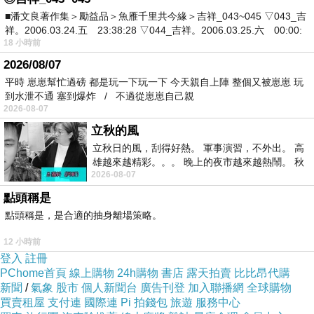
■潘文良著作集＞勵益品＞魚雁千里共今緣＞吉祥_043~045 ▽043_吉
祥。2006.03.24.五 23:38:28 ▽044_吉祥。2006.03.25.六 00:00:
18 小時前
2026/08/07
平時 崽崽幫忙過磅 都是玩一下玩一下 今天親自上陣 整個又被崽崽 玩
到水泄不通 塞到爆炸 / 不過從崽崽自己親
2026-08-07
立秋的風
立秋日的風，刮得好熱。 軍事演習，不外出。 高
雄越來越精彩。。。 晚上的夜市越來越熱鬧。 秋
2026-08-07
天的風刮得很熱 夜遊消暑熱。。。
點頭稱是
點頭稱是，是合適的抽身離場策略。
12 小時前
登入
註冊
PChome首頁
線上購物
24h購物
書店
露天拍賣
比比昂代購
新聞
/
氣象
股市
個人新聞台
廣告刊登
加入聯播網
全球購物
買賣租屋
支付連
國際連
Pi 拍錢包
旅遊
服務中心