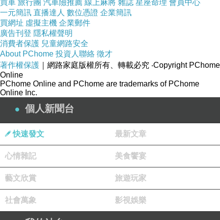
買車
旅行團
汽車險推薦
線上麻將
雜誌
星座命理
會員中心
一元簡訊
直播達人
數位憑證
企業簡訊
買網址
虛擬主機
企業郵件
廣告刊登
隱私權聲明
消費者保護
兒童網路安全
About PChome
投資人聯絡
徵才
著作權保護
｜網路家庭版權所有、轉載必究
‧Copyright PChome
Online
PChome Online and PChome are trademarks of PChome
Online Inc.
個人新聞台
快速發文
最新文章
心情雜記
美食饗宴
藝文欣賞
旅遊玩家
社會萬象
影視娛樂