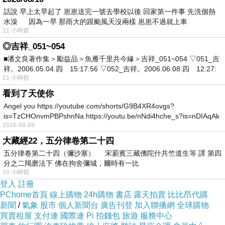
話說 早上太早起了 崽崽送完一號去學校以後 回家第一件事 先洗個熱
水澡 因為一早 那雨大的跟颱風天沒兩樣 崽崽不過就上車
21 小時前
◎吉祥_051~054
■潘文良著作集＞勵益品＞魚雁千里共今緣＞吉祥_051~054 ▽051_吉
祥。2006.05.04.四 15:17:56 ▽052_吉祥。2006.06.08.四 12:27:
21 小時前
看到了天使你
Angel you https://youtube.com/shorts/G9B4XR4ovgs?
is=TzCHOnvmPBPshnNa https://youtu.be/nNdi4hche_s?is=nDIAqAk
2026-08-09
大藏經22，五分律卷第二十四
五分律卷第二十四（彌沙塞） 宋罽賓三藏佛陀什共竺道生等 譯 第四
分之二羯磨法下 佛在拘舍彌城，爾時有一比
10 小時前
登入
註冊
PChome首頁
線上購物
24h購物
書店
露天拍賣
比比昂代購
新聞
/
氣象
股市
個人新聞台
廣告刊登
加入聯播網
全球購物
買賣租屋
支付連
國際連
Pi 拍錢包
旅遊
服務中心