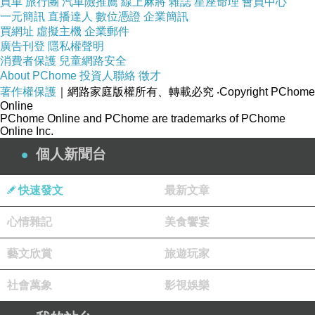
買車
旅行團
汽車險推薦
線上麻將
雜誌
星座命理
會員中心
一元簡訊
直播達人
數位憑證
企業簡訊
買網址
虛擬主機
企業郵件
廣告刊登
隱私權聲明
消費者保護
兒童網路安全
About PChome
投資人聯絡
徵才
著作權保護
｜網路家庭版權所有、轉載必究
‧Copyright PChome
Online
PChome Online and PChome are trademarks of PChome
Online Inc.
個人新聞台
快速發文
最新文章
心情雜記
美食饗宴
藝文欣賞
旅遊玩家
社會萬象
影視娛樂