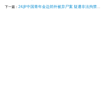
24岁中国青年金边郊外被弃尸案 疑遭非法拘禁跳车身亡 多名中国和柬籍嫌犯被捕
下一篇：