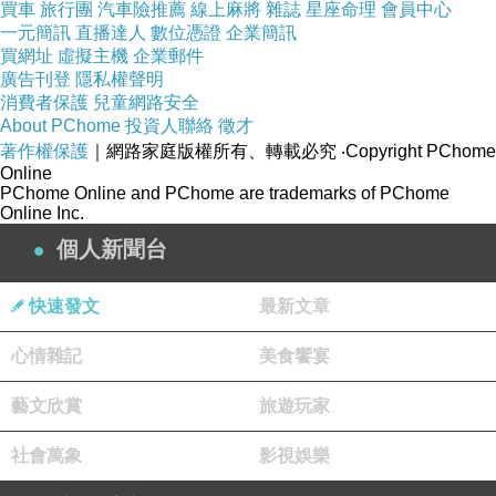
買車
旅行團
汽車險推薦
線上麻將
雜誌
星座命理
會員中心
一元簡訊
直播達人
數位憑證
企業簡訊
買網址
虛擬主機
企業郵件
廣告刊登
隱私權聲明
消費者保護
兒童網路安全
About PChome
投資人聯絡
徵才
著作權保護
｜網路家庭版權所有、轉載必究
‧Copyright PChome
Online
PChome Online and PChome are trademarks of PChome
Online Inc.
個人新聞台
快速發文
最新文章
心情雜記
美食饗宴
藝文欣賞
旅遊玩家
社會萬象
影視娛樂