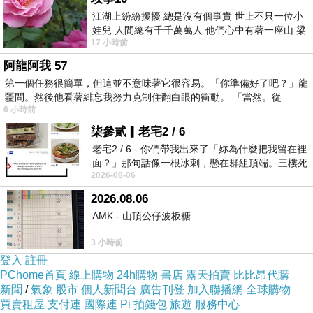
江湖上紛紛擾擾 總是沒有個事實 世上不只一位小
娃兒 人間總有千千萬萬人 他們心中有著一座山 梁
17 小時前
山佛山泰華衡恆嵩 一山之高
阿龍阿我 57
第一個任務很簡單，但這並不意味著它很容易。「你準備好了吧？」龍
疆問。然後他看著緋忘我努力克制住翻白眼的衝動。 「當然。從
6 小時前
柒參貳▎老宅2 / 6
老宅2 / 6 - 你們帶我出來了「妳為什麼把我留在裡
面？」那句話像一根冰刺，懸在群組頂端。三樓死
2026-08-06
死盯著照片裡的人。那個人確實站在
2026.08.06
AMK - 山頂公仔波板糖
3 小時前
登入
註冊
PChome首頁
線上購物
24h購物
書店
露天拍賣
比比昂代購
新聞
/
氣象
股市
個人新聞台
廣告刊登
加入聯播網
全球購物
買賣租屋
支付連
國際連
Pi 拍錢包
旅遊
服務中心