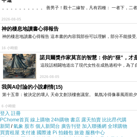
中道
。。。。。。。。。。 善男子！觀十二緣智，凡有四種： 一者下，二
2026-08-05
神的棲息地讀書心得報告
神的棲息地讀書心得報告 這本書的內容我部份可以理解，部分不能接受。或
16 小時前
諾貝爾獎作家莫言的智慧：你的“狠”，才
這段話精闢地道出了現代女性在成熟過程中，為了
2026-08-05
我與AI討論的小說劇情(15)
第十五章：被決定的壞人 天命文創頂樓會議室。 氣氛冷得像暴風雨前夕
6 小時前
登入
註冊
PChome首頁
線上購物
24h購物
書店
露天拍賣
比比昂代購
新聞
/
氣象
股市
個人新聞台
廣告刊登
加入聯播網
全球購物
買賣租屋
支付連
國際連
Pi 拍錢包
旅遊
服務中心