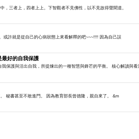
者中，三者上，四者上上。下智觀者不見佛性，以不見故得聲聞道。
許就是從自己的心病狀態上來看解釋的吧~~~!!!! 因為自己誤
是最好的自我保護
自我保護與活出自我，所提煉出的一種智慧與鋒芒的平衡。 核心解讀與看
。 秘書甚至不敢進門。 因為教育部長曾德隆，親自來了。 &m