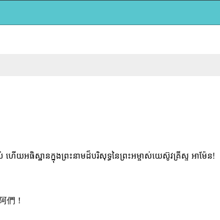
យអធិស្ឋានក្នុងព្រះនាមដ៏បរិសុទ្ធនៃព្រះអម្ចាស់យេស៊ូវគ្រីស្ទ អាម៉ែន!
阿們！