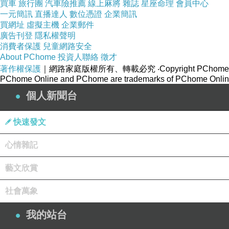
買車
旅行團
汽車險推薦
線上麻將
雜誌
星座命理
會員中心
一元簡訊
直播達人
數位憑證
企業簡訊
買網址
虛擬主機
企業郵件
廣告刊登
隱私權聲明
消費者保護
兒童網路安全
About PChome
投資人聯絡
徵才
著作權保護
｜網路家庭版權所有、轉載必究
‧Copyright PChome
PChome Online and PChome are trademarks of PChome Online
個人新聞台
快速發文
心情雜記
藝文欣賞
社會萬象
我的站台