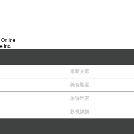
 Online
 Inc.
最新文章
美食饗宴
旅遊玩家
影視娛樂