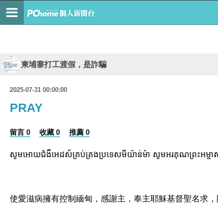
柬埔寨打工渡假，是詐騙
2025-07-31 00:00:00
PRAY
留言 0
收藏 0
推薦 0
សូមអោយជំងឺអេដស៍គ្រប់គ្រងប្រទេសមីយ៉ាន់ម៉ា សូមអរគុណព្រះអម្ចាស់ ហើ
使愛滋病擁有控制緬甸，感謝主，奉主耶穌基督聖名求，