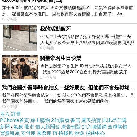
我與AI討論的小說劇情(15)
第十五章：被決定的壞人 天命文創頂樓會議室。 氣氛冷得像暴風雨前
夕。 秘書甚至不敢進門。 因為教育部長曾德隆，親自來了。 &m
17 小時前
我的活動假牙
今天早上去拿活動假了拖了好幾天囉~~禮拜一去
人太多了改今天早上八點結果阿姊昨晚說要我八點
4 小時前
去西螺農會~回到莿桐都8點半多了
關聖帝君生日快樂
今日是關聖帝君生日.昨日心想他是我的救命恩人.
我是2009還是2010在台北行天宮認識他.忘了.
17 小時前
一個奇摩交友的網友學
我們在國外留學時會結交一些好朋友: 但他們不會是戰場上的朋友
我們在國外留學時會結交一些好朋友: 但他們不會是戰場上的朋友， 是
我們國家的好朋友。 我們的留學國家永遠都是我們的倚
20 小時前
登入
註冊
PChome首頁
線上購物
24h購物
書店
露天拍賣
比比昂代購
新聞
/
氣象
股市
個人新聞台
廣告刊登
加入聯播網
全球購物
買賣租屋
支付連
國際連
Pi 拍錢包
旅遊
服務中心