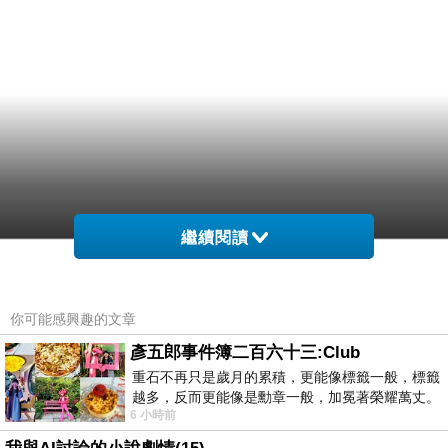
繼續閱讀
你可能感興趣的文章
彥五郎事件簿二百六十三:Club
重石不再只是歲月的累積，更能像標籤一般，標籤
越多，反而更能像是勳章一般，加冕著榮耀萬丈。
6 小時前
習慣一如縱容，成了再難輕輕放下的罪證