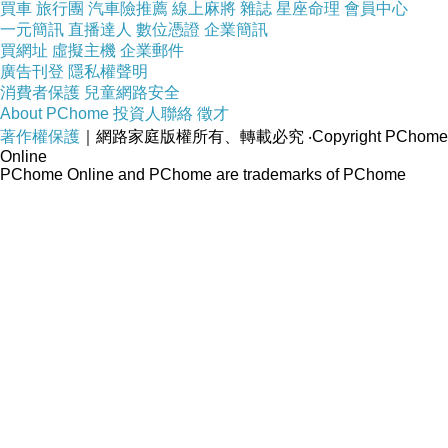
買車
旅行團
汽車險推薦
線上麻將
雜誌
星座命理
會員中心
一元簡訊
直播達人
數位憑證
企業簡訊
買網址
虛擬主機
企業郵件
廣告刊登
隱私權聲明
消費者保護
兒童網路安全
About PChome
投資人聯絡
徵才
著作權保護
｜網路家庭版權所有、轉載必究
‧Copyright PChome
Online
PChome Online and PChome are trademarks of PChome
Online Inc.
個人新聞台
快速發文
最新文章
心情雜記
美食饗宴
藝文欣賞
旅遊玩家
社會萬象
影視娛樂