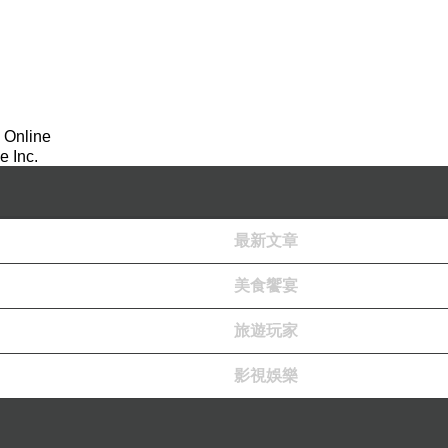
 Online
 Inc.
最新文章
美食饗宴
旅遊玩家
影視娛樂