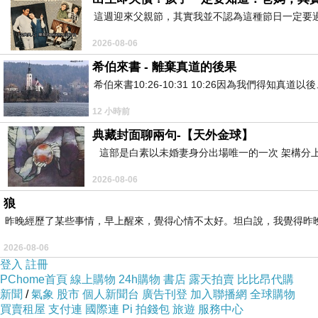
這週迎來父親節，其實我並不認為這種節日一定要
2026-08-06
希伯來書 - 離棄真道的後果
希伯來書10:26-10:31 10:26因為我們得
12 小時前
典藏封面聊兩句-【天外金球】
這部是白素以未婚妻身分出場唯一的一次 架構分上
2026-08-06
狼
昨晚經歷了某些事情，早上醒來，覺得心情不太好。坦白說，我覺得昨
2026-08-06
登入
註冊
PChome首頁
線上購物
24h購物
書店
露天拍賣
比比昂代購
新聞
/
氣象
股市
個人新聞台
廣告刊登
加入聯播網
全球購物
買賣租屋
支付連
國際連
Pi 拍錢包
旅遊
服務中心