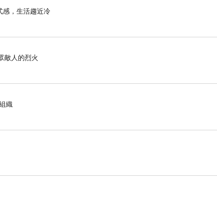
式感，生活趨近冷
滅眾敵人的烈火
組織