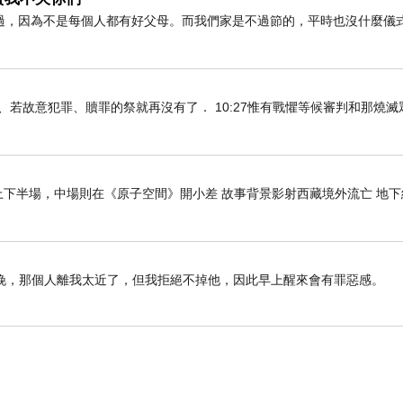
過，因為不是每個人都有好父母。而我們家是不過節的，平時也沒什麼儀
知真道以後、若故意犯罪、贖罪的祭就再沒有了． 10:27惟有戰懼等候審判和那燒
下半場，中場則在《原子空間》開小差 故事背景影射西藏境外流亡 地下
晚，那個人離我太近了，但我拒絕不掉他，因此早上醒來會有罪惡感。