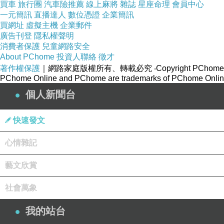
買車
旅行團
汽車險推薦
線上麻將
雜誌
星座命理
會員中心
一元簡訊
直播達人
數位憑證
企業簡訊
買網址
虛擬主機
企業郵件
廣告刊登
隱私權聲明
消費者保護
兒童網路安全
About PChome
投資人聯絡
徵才
著作權保護
｜網路家庭版權所有、轉載必究
‧Copyright PChome
PChome Online and PChome are trademarks of PChome Online
個人新聞台
快速發文
心情雜記
藝文欣賞
社會萬象
我的站台