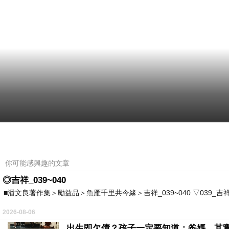
你可能感興趣的文章
◎吉祥_039~040
■潘文良著作集＞勵益品＞魚雁千里共今緣＞吉祥_039~040 ▽039_吉祥。2006.0
2026-08-06
出生即欠債？孩子一定要知道：爸媽，其