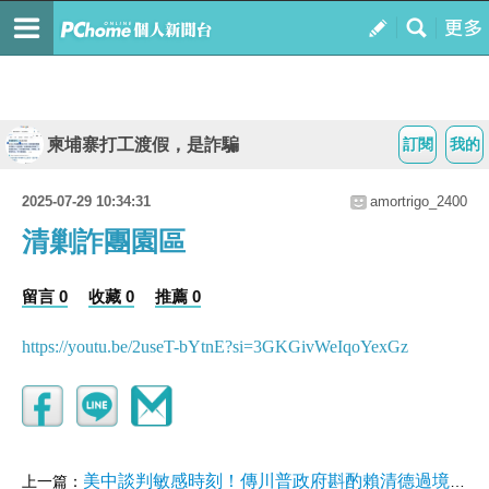
柬埔寨打工渡假，是詐騙
訂閱
我的
2025-07-29 10:34:31
amortrigo_2400
清剿詐團園區
留言 0
收藏 0
推薦 0
https://youtu.be/2useT-bYtnE?si=3GKGivWeIqoYexGz
美中談判敏感時刻！傳川普政府斟酌賴清德過境美國
上一篇：