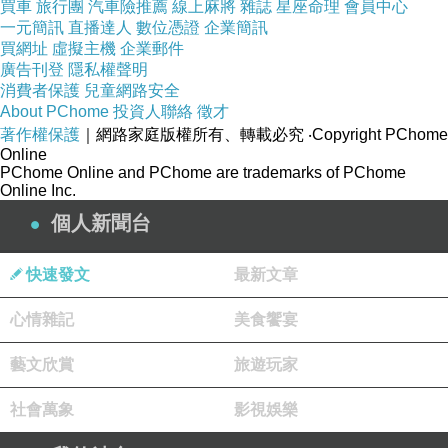
買車
旅行團
汽車險推薦
線上麻將
雜誌
星座命理
會員中心
一元簡訊
直播達人
數位憑證
企業簡訊
買網址
虛擬主機
企業郵件
廣告刊登
隱私權聲明
消費者保護
兒童網路安全
About PChome
投資人聯絡
徵才
著作權保護
｜網路家庭版權所有、轉載必究
‧Copyright PChome
Online
PChome Online and PChome are trademarks of PChome
Online Inc.
個人新聞台
快速發文
最新文章
心情雜記
美食饗宴
藝文欣賞
旅遊玩家
社會萬象
影視娛樂