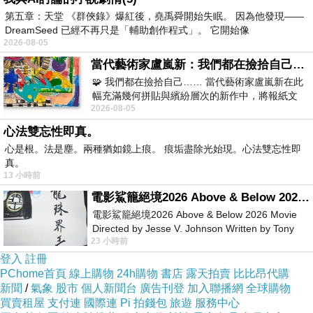
第五章：天堂 《群俠錄》爆紅後，堯禹舜開始失眠。 因為他發現——
DreamSeed 已經不再只是「輔助創作程式」。 它開始像
2026-08-05
當代藝術家盧嵐新：我們都在撿拾自己，將散落的情緒與碎片，拼回生命完整的輪廓
🧩 我們都在撿拾自己…… 當代藝術家盧嵐新在此
幅充滿幾何拼貼與繽紛層次的新作中，將報紙文
2026-08-05
字、彩色剪紙與明亮顏料層層
心法雙忘性即真。
心是根。法是塵。兩種猶如鏡上痕。 痕垢盡除光始現。心法雙忘性即
真。
13 小時前
電影鯊籠絕境2026 Above & Below 2026 Movie
電影鯊籠絕境2026 Above & Below 2026 Movie
Directed by Jesse V. Johnson Written by Tony
23 小時前
Giordano Starring Laura Maran
登入
註冊
PChome首頁
線上購物
24h購物
書店
露天拍賣
比比昂代購
新聞
/
氣象
股市
個人新聞台
廣告刊登
加入聯播網
全球購物
買賣租屋
支付連
國際連
Pi 拍錢包
旅遊
服務中心