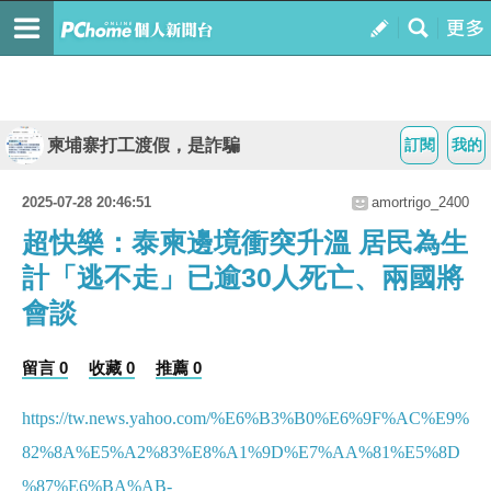
柬埔寨打工渡假，是詐騙
訂閱
我的
2025-07-28 20:46:51
amortrigo_2400
超快樂：泰柬邊境衝突升溫 居民為生
計「逃不走」已逾30人死亡、兩國將
會談
留言 0
收藏 0
推薦 0
https://tw.news.yahoo.com/%E6%B3%B0%E6%9F%AC%E9%
82%8A%E5%A2%83%E8%A1%9D%E7%AA%81%E5%8D
%87%E6%BA%AB-