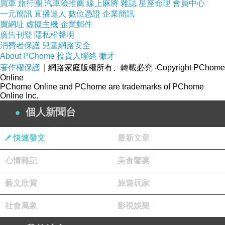
買車
旅行團
汽車險推薦
線上麻將
雜誌
星座命理
會員中心
一元簡訊
直播達人
數位憑證
企業簡訊
買網址
虛擬主機
企業郵件
廣告刊登
隱私權聲明
消費者保護
兒童網路安全
About PChome
投資人聯絡
徵才
著作權保護
｜網路家庭版權所有、轉載必究
‧Copyright PChome
Online
PChome Online and PChome are trademarks of PChome
Online Inc.
個人新聞台
快速發文
最新文章
心情雜記
美食饗宴
藝文欣賞
旅遊玩家
社會萬象
影視娛樂