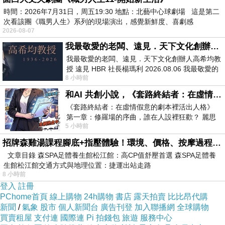
時間：2026年7月31日，周五19:30 地點：北藝中心球劇場 這是第二
次看該團《職男人生》系列的現場演出，感覺新鮮度、喜劇感
2026-08-07
我最敬愛的老闆、遠見．天下文化創辦人高希均教授
我最敬愛的老闆、遠見．天下文化創辦人高希均教
授 遠見 HBR 社長楊瑪利 2026.08.06 我最敬愛的
8 小時前
老闆、遠見．天下文化創辦人高希均教
和AI 共創小說，《套路終結者：在虛情假意的劇本裡活出人格》
《套路終結者：在虛情假意的劇本裡活出人格》
第一章：修羅場的序曲，誰在人設裡狂歡？ 麗思
5 小時前
卡爾頓酒店的總統套房內，燈光昏
招牌森雞湯課程腳底+指壓體驗！環境、價格、按摩過程全紀錄，森SPA足體養生館松江館最新價格表
文章目錄 森SPA足體養生館松江館：高CP值舒壓首選 森SPA足體養
生館松江館交通方式與地理位置：捷運出站走路
8 小時前
登入
註冊
PChome首頁
線上購物
24h購物
書店
露天拍賣
比比昂代購
新聞
/
氣象
股市
個人新聞台
廣告刊登
加入聯播網
全球購物
買賣租屋
支付連
國際連
Pi 拍錢包
旅遊
服務中心