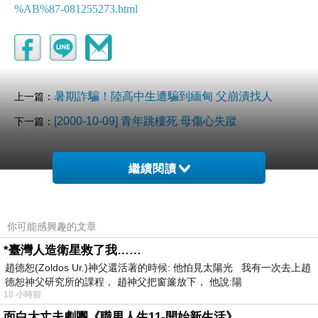
%AB%87-081255273.html
暑期詐騙！陸高中生遭騙到緬甸 父崩潰找人
上一篇：
[2000-10-09] 青年跳樓死 母傷心失蹤
下一篇：
繼續閱讀
你可能感興趣的文章
*臺灣人造衛星救了我……
趙德恕(Zoldos Ur.)神父還活著的時候: 他怕見太陽光 我有一次去上趙
德恕神父研究所的課程， 趙神父把窗簾放下， 他說:陽
18 小時前
面白大丈夫劇團《職男人生11-開始新生活》