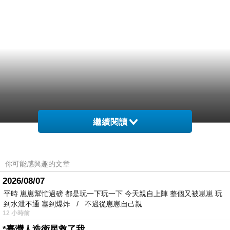
繼續閱讀
你可能感興趣的文章
2026/08/07
平時 崽崽幫忙過磅 都是玩一下玩一下 今天親自上陣 整個又被崽崽 玩
到水泄不通 塞到爆炸 / 不過從崽崽自己親
12 小時前
*臺灣人造衛星救了我……