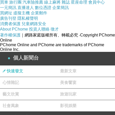
買車
旅行團
汽車險推薦
線上麻將
雜誌
星座命理
會員中心
一元簡訊
直播達人
數位憑證
企業簡訊
買網址
虛擬主機
企業郵件
廣告刊登
隱私權聲明
消費者保護
兒童網路安全
About PChome
投資人聯絡
徵才
著作權保護
｜網路家庭版權所有、轉載必究
‧Copyright PChome
Online
PChome Online and PChome are trademarks of PChome
Online Inc.
個人新聞台
快速發文
最新文章
心情雜記
美食饗宴
藝文欣賞
旅遊玩家
社會萬象
影視娛樂