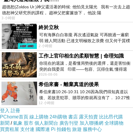
趙德恕(Zoldos Ur.)神父還活著的時候: 他怕見太陽光 我有一次去上趙
德恕神父研究所的課程， 趙神父把窗簾放下， 他說:陽
3 小時前
終於立秋
可有海豚白白靠攏 再次遙迢氣旋 可再饒過一遍窮
弱 雖人間活動 已達文明極致之浪費 但又何干質樸
2 小時前
者 只能白白陪葬
工作上官印相生的柔順智慧 | 命理知識
你現在的退讓，是看懂局勢後的選擇，還是害怕衝
突的自我委屈 印星——包容、沉得住氣 懂得退
2026-08-06
一步觀察，不會
希伯來書 - 離棄真道的後果
希伯來書10:26-10:31 10:26因為我們得知真道以
後、若故意犯罪、贖罪的祭就再沒有了． 10:27惟
12 小時前
有戰懼等候審判和那燒滅眾敵人的烈火
登入
註冊
PChome首頁
線上購物
24h購物
書店
露天拍賣
比比昂代購
新聞
/
氣象
股市
個人新聞台
廣告刊登
加入聯播網
全球購物
買賣租屋
支付連
國際連
Pi 拍錢包
旅遊
服務中心