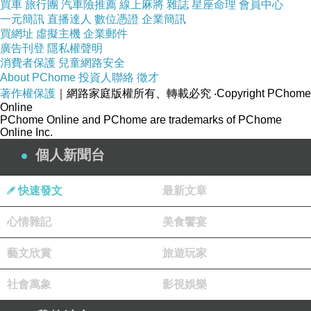
買車
旅行團
汽車險推薦
線上麻將
雜誌
星座命理
會員中心
一元簡訊
直播達人
數位憑證
企業簡訊
買網址
虛擬主機
企業郵件
廣告刊登
隱私權聲明
消費者保護
兒童網路安全
About PChome
投資人聯絡
徵才
著作權保護
｜網路家庭版權所有、轉載必究
‧Copyright PChome
Online
PChome Online and PChome are trademarks of PChome
Online Inc.
個人新聞台
快速發文
最新文章
心情雜記
美食饗宴
藝文欣賞
旅遊玩家
社會萬象
影視娛樂