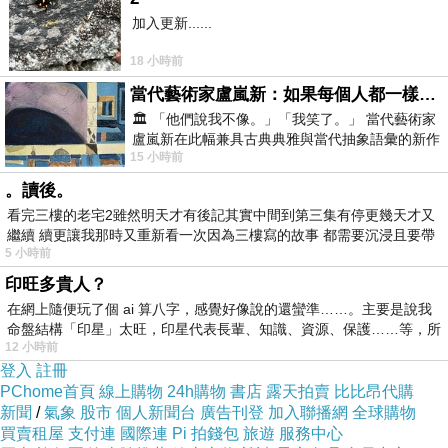
加入更新......
18 小時前
當代藝術家盧嵐新：如果每個人都一樣，這世界該有多無聊？
🏛️ 「他們說我不像。」「我笑了。」 當代藝術家
盧嵐新在此幅兼具古典典雅與當代抽象語彙的新作
15 小時前
中，以沈靜的藍色空間為背景，描繪了
。讀後。
看完三樓的老宅2雖然明天才有後記其實中間到第三集有停更幾天才又
繼續 續更讓我那時又重新看一次因為三樓寫的故事 都需要沉浸且要帶
5 小時前
有
印旺多貴人？
在網上隨便玩了個 ai 算八字，感覺好像說的還蠻準……。主要是說我
命盤結構「印星」太旺，印星代表長輩、知識、資源、保護……等，所
12 小時前
登入
註冊
PChome首頁
線上購物
24h購物
書店
露天拍賣
比比昂代購
新聞
/
氣象
股市
個人新聞台
廣告刊登
加入聯播網
全球購物
買賣租屋
支付連
國際連
Pi 拍錢包
旅遊
服務中心