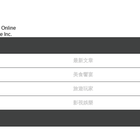
 Online
 Inc.
最新文章
美食饗宴
旅遊玩家
影視娛樂