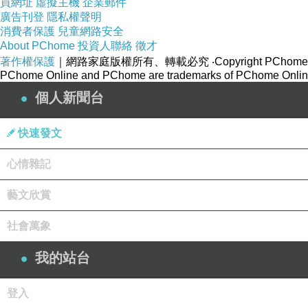
買網址
虛擬主機
企業郵件
廣告刊登
隱私權聲明
消費者保護
兒童網路安全
About PChome
投資人聯絡
徵才
著作權保護
｜網路家庭版權所有、轉載必究
‧Copyright PChome
PChome Online and PChome are trademarks of PChome Online
個人新聞台
快速發文
心情雜記
藝文欣賞
社會萬象
我的站台
登入