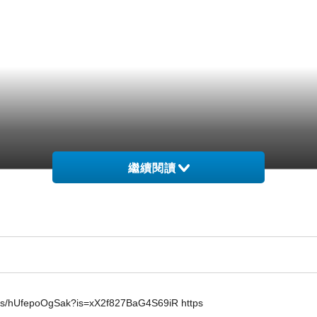
繼續閱讀
horts/hUfepoOgSak?is=xX2f827BaG4S69iR https