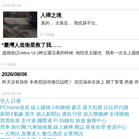
2026-08-06
入禪之境
真的， 太靠近， 我也尿不出。
8 小時前
*臺灣人造衛星救了我……
趙德恕(Zoldos Ur.)神父還活著的時候: 他怕見太陽光 我有一次去
4 小時前
2026/08/06
昨天沒有加班 本來想說些個日誌吧！ 洗完澡坐在床上 開了筆電 然後 
2026-08-06
登入
註冊
PChome首頁
線上購物
24h購物
書店
露天拍賣
比比昂代購
新聞
/
氣象
股市
個人新聞台
廣告刊登
加入聯播網
全球購物
買賣租屋
支付連
國際連
Pi 拍錢包
旅遊
服務中心
買車
旅行團
汽車險推薦
線上麻將
雜誌
星座命理
會員中心
一元簡訊
直播達人
數位憑證
企業簡訊