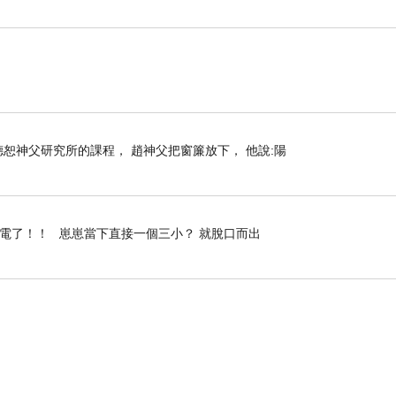
上趙德恕神父研究所的課程， 趙神父把窗簾放下， 他說:陽
停電了！！ 崽崽當下直接一個三小？ 就脫口而出