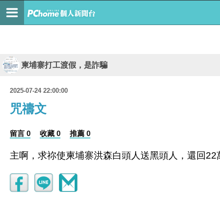
柬埔寨打工渡假，是詐騙
2025-07-24 22:00:00
咒禱文
留言 0
收藏 0
推薦 0
主啊，求祢使柬埔寨洪森白頭人送黑頭人，還回2