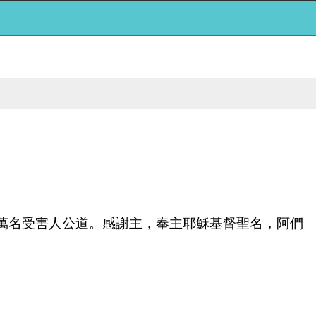
2萬名受害人公道。感謝主，奉主耶穌基督聖名，阿們