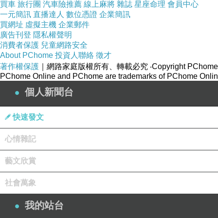
買車
旅行團
汽車險推薦
線上麻將
雜誌
星座命理
會員中心
一元簡訊
直播達人
數位憑證
企業簡訊
買網址
虛擬主機
企業郵件
廣告刊登
隱私權聲明
消費者保護
兒童網路安全
About PChome
投資人聯絡
徵才
著作權保護
｜網路家庭版權所有、轉載必究
‧Copyright PChome
PChome Online and PChome are trademarks of PChome Online
個人新聞台
快速發文
心情雜記
藝文欣賞
社會萬象
我的站台