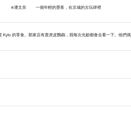
個年輕的墨客，在京城的古玩肆裡
Kylo 的零食。那家店有賣虎皮鸚鵡，我每次光顧都會去看一下。他們偶