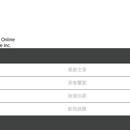
 Online
 Inc.
最新文章
美食饗宴
旅遊玩家
影視娛樂