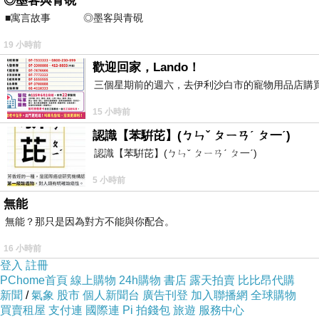
◎墨客與青硯
■寓言故事 ◎墨客與青硯 ⊕潘文良 一
19 小時前
歡迎回家，Lando！
三個星期前的週六，去伊利沙白市的寵物用品店購買 
15 小時前
認識【苯騈芘】(ㄅㄣˇ ㄆㄧㄢˊ ㄆ一ˊ)
認識【苯騈芘】(ㄅㄣˇ ㄆㄧㄢˊ ㄆ一ˊ)
5 小時前
無能
無能？那只是因為對方不能與你配合。
16 小時前
登入
註冊
PChome首頁
線上購物
24h購物
書店
露天拍賣
比比昂代購
新聞
/
氣象
股市
個人新聞台
廣告刊登
加入聯播網
全球購物
買賣租屋
支付連
國際連
Pi 拍錢包
旅遊
服務中心