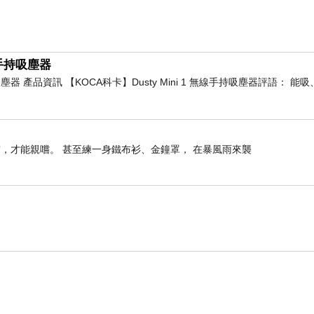
線手持吸塵器
持吸塵器 產品資訊 【KOCA科卡】Dusty Mini 1 無線手持吸塵器評語： 
，才能親嚐。 甚至練一身鐵布衫、金鐘罩， 在暴風雨來襲