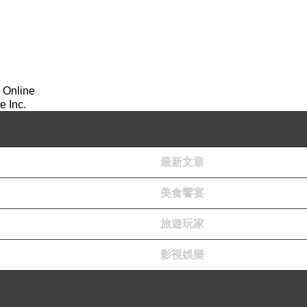
 Online
 Inc.
最新文章
美食饗宴
旅遊玩家
影視娛樂