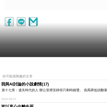
你可能感興趣的文章
我與AI討論的小說劇情(17)
第十七章：遺失時代的人 辦公室裡安靜得只剩時鐘聲。 堯禹舜低頭翻著
2026-08-07
皆以直心出離生死