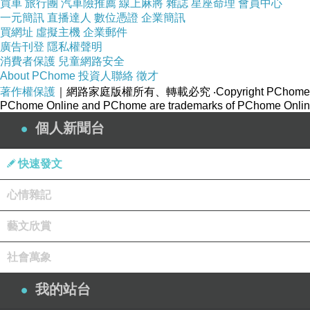
買車
旅行團
汽車險推薦
線上麻將
雜誌
星座命理
會員中心
一元簡訊
直播達人
數位憑證
企業簡訊
買網址
虛擬主機
企業郵件
廣告刊登
隱私權聲明
消費者保護
兒童網路安全
About PChome
投資人聯絡
徵才
著作權保護
｜網路家庭版權所有、轉載必究
‧Copyright PChome
PChome Online and PChome are trademarks of PChome Online
個人新聞台
快速發文
心情雜記
藝文欣賞
社會萬象
我的站台