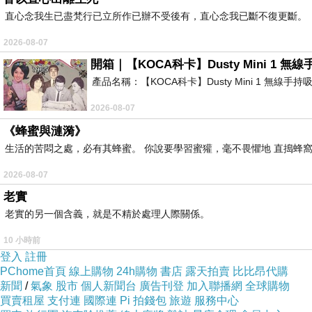
直心念我生已盡梵行已立所作已辦不受後有，直心念我已斷不復更斷。
2026-08-07
開箱｜【KOCA科卡】Dusty Mini 1 無
產品名稱：【KOCA科卡】Dusty Mini 1 無線手
2026-08-07
《蜂蜜與漣漪》
生活的苦悶之處，必有其蜂蜜。 你說要學習蜜獾，毫不畏懼地 直搗蜂窩
2026-08-07
老實
老實的另一個含義，就是不精於處理人際關係。
10 小時前
登入
註冊
PChome首頁
線上購物
24h購物
書店
露天拍賣
比比昂代購
新聞
/
氣象
股市
個人新聞台
廣告刊登
加入聯播網
全球購物
買賣租屋
支付連
國際連
Pi 拍錢包
旅遊
服務中心