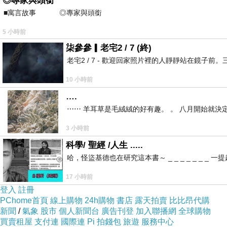
◎專家與頭銜
■寓言故事 ◎專家與頭銜 ⊕潘文良
5 小時前
柒參參▎老宅2 / 7 (終)
老宅2 / 7 - 歡迎回家照片裡的人靜靜站在鏡
10 小時前
….
⋯⋯ 羊耳草是毛絨絨的好有趣。 。 八月開始就決
3 小時前
科學/ 聖經 /人生 .....
哈，怪盜基德也在研究這本書～ _ _ _ _ _ _
17 小時前
登入
註冊
PChome首頁
線上購物
24h購物
書店
露天拍賣
比比昂代購
新聞
/
氣象
股市
個人新聞台
廣告刊登
加入聯播網
全球購物
買賣租屋
支付連
國際連
Pi 拍錢包
旅遊
服務中心