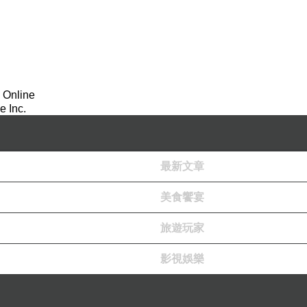
 Online
 Inc.
最新文章
美食饗宴
旅遊玩家
影視娛樂