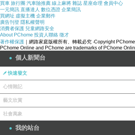
買車
旅行團
汽車險推薦
線上麻將
雜誌
星座命理
會員中心
一元簡訊
直播達人
數位憑證
企業簡訊
買網址
虛擬主機
企業郵件
廣告刊登
隱私權聲明
消費者保護
兒童網路安全
About PChome
投資人聯絡
徵才
著作權保護
｜網路家庭版權所有、轉載必究
‧Copyright PChome
PChome Online and PChome are trademarks of PChome Online
個人新聞台
快速發文
心情雜記
藝文欣賞
社會萬象
我的站台