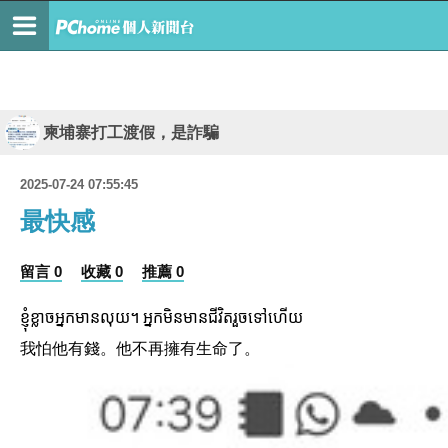
柬埔寨打工渡假，是詐騙
2025-07-24 07:55:45
最快感
留言 0
收藏 0
推薦 0
ខ្ញុំខ្លាចអ្នកមានលុយ។ អ្នកមិនមានជីវិតរួចទៅហើយ
我怕他有錢。他不再擁有生命了。