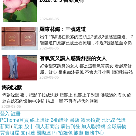
2026. 8. 5 荷塘賞荷
2026-08-05
羅東林鐵：三號隧道
出牛鬥驛後在聚落的盡頭是2號及3號隧道隧道。 2
號隧道口應該已被土石掩埋，不過3號隧道至今仍
2026-08-05
存在。從台7丙牛鬥橋上往左岸上游方
有氣質又讓人感覺舒服的女人
好希望來跳舞的女人 都是這種氣質美女 看起來舒
服、舒心 相處如沐春風 不會大呼小叫 指揮我要站
2026-08-05
哪個位子 妳老幾？？
雋刻沈默
雋刻沈默 夜，把影子拉成沈默 燈關上 也關上了對話 沸騰過的海水 終
於在礁石的懷抱中冷卻 结成一層 不再有起伏的鹽海
2026-08-05
登入
註冊
PChome首頁
線上購物
24h購物
書店
露天拍賣
比比昂代購
新聞
/
氣象
股市
個人新聞台
廣告刊登
加入聯播網
全球購物
買賣租屋
支付連
國際連
Pi 拍錢包
旅遊
服務中心