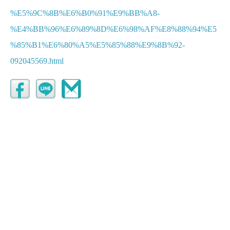
%E5%9C%8B%E6%B0%91%E9%BB%A8-
%E4%BB%96%E6%89%8D%E6%98%AF%E8%88%94%E5
%85%B1%E6%80%A5%E5%85%88%E9%8B%92-
092045569.html