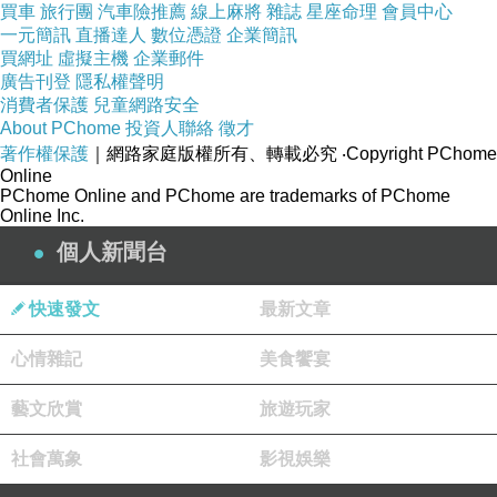
買車
旅行團
汽車險推薦
線上麻將
雜誌
星座命理
會員中心
一元簡訊
直播達人
數位憑證
企業簡訊
買網址
虛擬主機
企業郵件
廣告刊登
隱私權聲明
消費者保護
兒童網路安全
About PChome
投資人聯絡
徵才
著作權保護
｜網路家庭版權所有、轉載必究
‧Copyright PChome
Online
PChome Online and PChome are trademarks of PChome
Online Inc.
個人新聞台
快速發文
最新文章
心情雜記
美食饗宴
藝文欣賞
旅遊玩家
社會萬象
影視娛樂