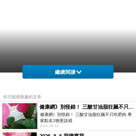
繼續閱讀
你可能感興趣的文章
健康網》別怪錯！ 三酸甘油脂狂飆不只吃肥肉 專家點名1物更該戒
健康網》別怪錯！ 三酸甘油脂狂飆不只吃肥肉 專
家點名1物更該戒
2026-08-05
https://health.ltn.com.tw/article/breakingnews/55