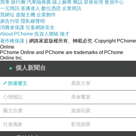
買車
旅行團
汽車險推薦
線上麻將
雜誌
星座命理
會員中心
一元簡訊
直播達人
數位憑證
企業簡訊
買網址
虛擬主機
企業郵件
廣告刊登
隱私權聲明
消費者保護
兒童網路安全
About PChome
投資人聯絡
徵才
著作權保護
｜網路家庭版權所有、轉載必究
‧Copyright PChome
Online
PChome Online and PChome are trademarks of PChome
Online Inc.
個人新聞台
快速發文
最新文章
心情雜記
美食饗宴
藝文欣賞
旅遊玩家
社會萬象
影視娛樂