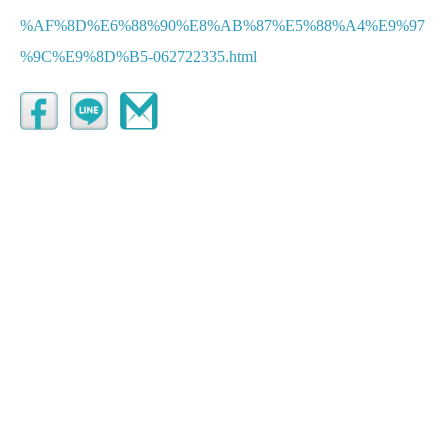
%AF%8D%E6%88%90%E8%AB%87%E5%88%A4%E9%97
%9C%E9%8D%B5-062722335.html