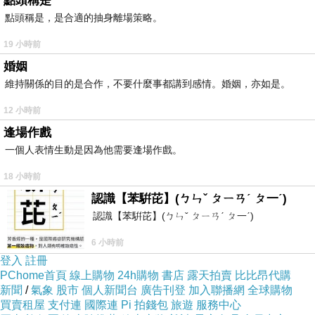
點頭稱是
點頭稱是，是合適的抽身離場策略。
19 小時前
婚姻
維持關係的目的是合作，不要什麼事都講到感情。婚姻，亦如是。
12 小時前
逢場作戲
一個人表情生動是因為他需要逢場作戲。
18 小時前
認識【苯騈芘】(ㄅㄣˇ ㄆㄧㄢˊ ㄆ一ˊ)
認識【苯騈芘】(ㄅㄣˇ ㄆㄧㄢˊ ㄆ一ˊ)
6 小時前
登入
註冊
PChome首頁
線上購物
24h購物
書店
露天拍賣
比比昂代購
新聞
/
氣象
股市
個人新聞台
廣告刊登
加入聯播網
全球購物
買賣租屋
支付連
國際連
Pi 拍錢包
旅遊
服務中心