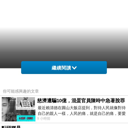
繼續閱讀
你可能感興趣的文章
慈濟遭騙10億，混蛋官員陳時中急著脫罪
最近賴清德在圓山大飯店提到，對待人民就像對待
自己的親人一樣，人民的痛，就是自己的痛，要愛
9 小時前
民如親，說的這麼好聽，實際上根本沒做