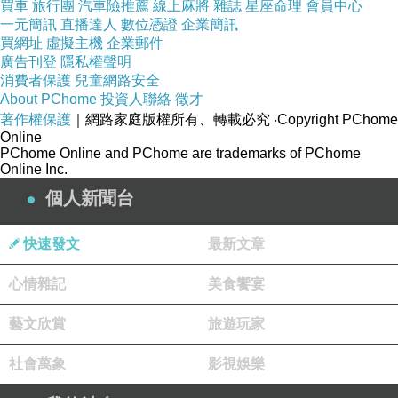
買車
旅行團
汽車險推薦
線上麻將
雜誌
星座命理
會員中心
一元簡訊
直播達人
數位憑證
企業簡訊
買網址
虛擬主機
企業郵件
廣告刊登
隱私權聲明
消費者保護
兒童網路安全
About PChome
投資人聯絡
徵才
著作權保護
｜網路家庭版權所有、轉載必究
‧Copyright PChome
Online
PChome Online and PChome are trademarks of PChome
Online Inc.
個人新聞台
快速發文
最新文章
心情雜記
美食饗宴
藝文欣賞
旅遊玩家
社會萬象
影視娛樂