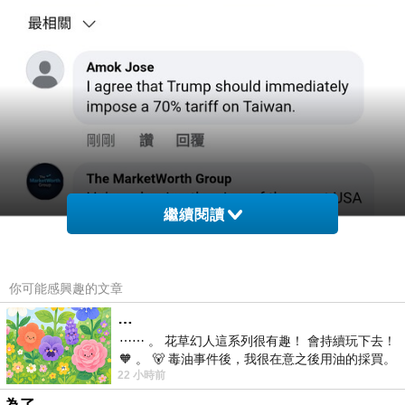
繼續閱讀
你可能感興趣的文章
…
⋯⋯ 。 花草幻人這系列很有趣！ 會持續玩下去！
🧡 。 🐻 毒油事件後，我很在意之後用油的採買。
22 小時前
前天購買了我之前就很愛