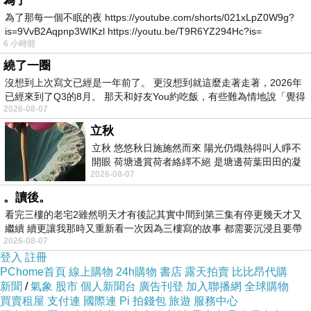
為了
為了那每一個不眠的夜 https://youtube.com/shorts/021xLpZ0W9g?
is=9VvB2Aqpnp3WIKzl https://youtu.be/T9R6YZ294Hc?is=
6 小時前
繞了一圈
沒想到上次寫文已經是一年前了。 更沒想到就這麼走著走著，2026年
已經來到了Q3的8月。 那天和好友You約吃飯，有些難為情地說「覺得
2026-08-07
立秋
立秋 悠悠秋日施施然而來 陽光仍熾熱得叫人睜不
開眼 荷塘邊賞荷者絡繹不絕 是塘邊荷葉田田的凝
2026-08-07
望 風中飄逸的是映日荷花別樣紅
。讀後。
看完三樓的老宅2雖然明天才有後記其實中間到第三集有停更幾天才又
繼續 續更讓我那時又重新看一次因為三樓寫的故事 都需要沉浸且要帶
2026-08-07
有
登入
註冊
PChome首頁
線上購物
24h購物
書店
露天拍賣
比比昂代購
新聞
/
氣象
股市
個人新聞台
廣告刊登
加入聯播網
全球購物
買賣租屋
支付連
國際連
Pi 拍錢包
旅遊
服務中心