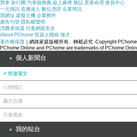
買車
旅行團
汽車險推薦
線上麻將
雜誌
星座命理
會員中心
一元簡訊
直播達人
數位憑證
企業簡訊
買網址
虛擬主機
企業郵件
廣告刊登
隱私權聲明
消費者保護
兒童網路安全
About PChome
投資人聯絡
徵才
著作權保護
｜網路家庭版權所有、轉載必究
‧Copyright PChome
PChome Online and PChome are trademarks of PChome Online
個人新聞台
快速發文
心情雜記
藝文欣賞
社會萬象
我的站台