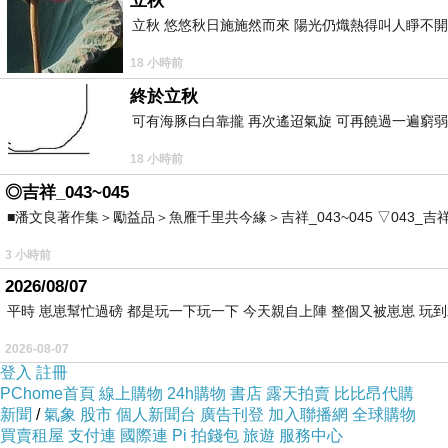
立秋
立秋 悠悠秋日施施然而來 陽光仍熾熱得叫人睜不
18 小時前
終於立秋
可有海豚白白靠攏 再次遙迢氣旋 可再饒過一遍窮弱
18 小時前
◎吉祥_043~045
■潘文良著作集＞勵益品＞魚雁千里共今緣＞吉祥_043~045 ▽043_吉祥。2006.0
3 小時前
2026/08/07
平時 崽崽幫忙過磅 都是玩一下玩一下 今天親自上陣 整個又被崽崽 玩
2026-08-07
登入
註冊
PChome首頁
線上購物
24h購物
書店
露天拍賣
比比昂代購
新聞
/
氣象
股市
個人新聞台
廣告刊登
加入聯播網
全球購物
買賣租屋
支付連
國際連
Pi 拍錢包
旅遊
服務中心