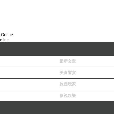
 Online
 Inc.
最新文章
美食饗宴
旅遊玩家
影視娛樂