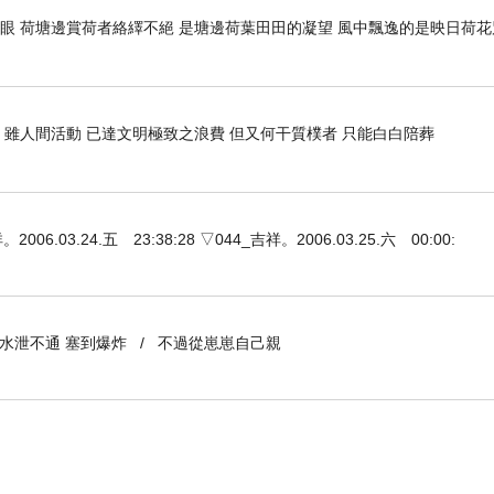
開眼 荷塘邊賞荷者絡繹不絕 是塘邊荷葉田田的凝望 風中飄逸的是映日荷
 雖人間活動 已達文明極致之浪費 但又何干質樸者 只能白白陪葬
3.24.五 23:38:28 ▽044_吉祥。2006.03.25.六 00:00:
到水泄不通 塞到爆炸 / 不過從崽崽自己親