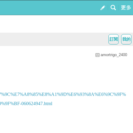
訂閱
我的
amortrigo_2400
E9%97%9C%E7%A8%85%E8%A1%9D%E6%93%8A%E6%9C%9F%
%BF-060624947.html