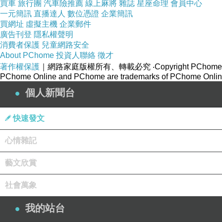
買車
旅行團
汽車險推薦
線上麻將
雜誌
星座命理
會員中心
一元簡訊
直播達人
數位憑證
企業簡訊
買網址
虛擬主機
企業郵件
廣告刊登
隱私權聲明
消費者保護
兒童網路安全
About PChome
投資人聯絡
徵才
著作權保護
｜網路家庭版權所有、轉載必究
‧Copyright PChome
PChome Online and PChome are trademarks of PChome Online
個人新聞台
快速發文
心情雜記
藝文欣賞
社會萬象
我的站台