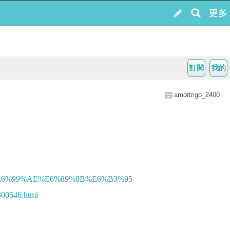
訂閱
我的
amortrigo_2400
6%99%AE%E6%89%8B%E6%B3%95-
546.html