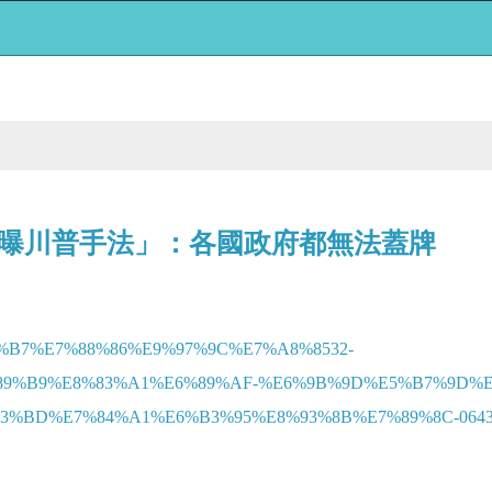
「曝川普手法」：各國政府都無法蓋牌
%BA%B7%E7%88%86%E9%97%9C%E7%A8%8532-
9%B9%E8%83%A1%E6%89%AF-%E6%9B%9D%E5%B7%9D%E
BD%E7%84%A1%E6%B3%95%E8%93%8B%E7%89%8C-064300