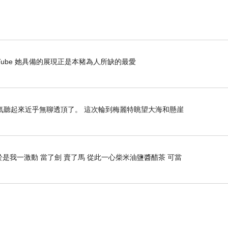
- YouTube 她具備的展現正是本豬為人所缺的最愛
氣聽起來近乎無聊透頂了。 這次輪到梅麗特眺望大海和懸崖
是我一激動 當了劍 賣了馬 從此一心柴米油鹽醬醋茶 可當