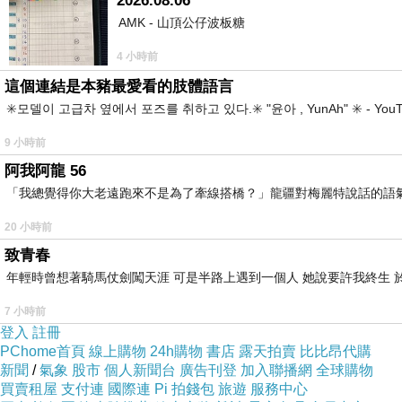
2026.08.06
AMK - 山頂公仔波板糖
4 小時前
這個連結是本豬最愛看的肢體語言
✳️모델이 고급차 옆에서 포즈를 취하고 있다.✳️ "윤아 , YunAh" ✳️ 
9 小時前
阿我阿龍 56
「我總覺得你大老遠跑來不是為了牽線搭橋？」龍疆對梅麗特說話的語
20 小時前
致青春
年輕時曾想著騎馬仗劍闖天涯 可是半路上遇到一個人 她說要許我終生 於
7 小時前
登入
註冊
PChome首頁
線上購物
24h購物
書店
露天拍賣
比比昂代購
新聞
/
氣象
股市
個人新聞台
廣告刊登
加入聯播網
全球購物
買賣租屋
支付連
國際連
Pi 拍錢包
旅遊
服務中心