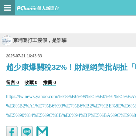
柬埔寨打工渡假，是詐騙
2025-07-21 16:43:33
趙少康爆關稅32%！財經網美批胡扯
留言 0
收藏 0
推薦 0
https://tw.news.yahoo.com/%E8%B6%99%E5%B0%91%E5
%E8%B2%A1%E7%B6%93%E7%B6%B2%E7%BE%8E%E6%8
%E5%90%84%E5%9C%8B%E6%94%BF%E5%BA%9C%E9%83%