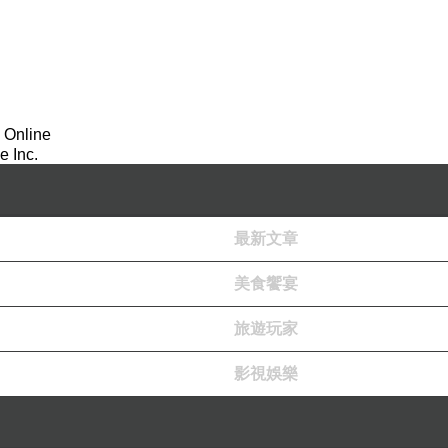
 Online
 Inc.
最新文章
美食饗宴
旅遊玩家
影視娛樂