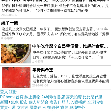
我們在國外留學時會結交一些好朋友: 但他們不會是戰場上的朋友， 是
我們國家的好朋友。 我們的留學國家永遠都是我們的倚
2026-08-06
繞了一圈
沒想到上次寫文已經是一年前了。 更沒想到就這麼走著走著，2026年
已經來到了Q3的8月。 那天和好友You約吃飯，有些難為情地說「覺得
6 小時前
中午吃什麼？自己帶便當，比起外食更健康-夏季日常。(舞動馬尾廚房)
中午吃什麼？自己帶便當，比起外食更健康-夏季
日常。(舞動馬尾廚房) 「今天吃什麼？」 「便
1 小時前
當？麵？還是炒飯？」 每天都在選擇
等待與希望
紅色大地，莊喆，1990。亂世浮生仍想立身處世
老老實實做人撫著心跳聽音辨位依憑直覺與本能鑽
2026-08-06
向裂隙的亮處探索另一個心聲另一個共鳴的
登入
註冊
PChome首頁
線上購物
24h購物
書店
露天拍賣
比比昂代購
新聞
/
氣象
股市
個人新聞台
廣告刊登
加入聯播網
全球購物
買賣租屋
支付連
國際連
Pi 拍錢包
旅遊
服務中心