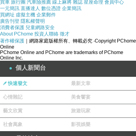
買車
旅行團
汽車險推薦
線上麻將
雜誌
星座命理
會員中心
一元簡訊
直播達人
數位憑證
企業簡訊
買網址
虛擬主機
企業郵件
廣告刊登
隱私權聲明
消費者保護
兒童網路安全
About PChome
投資人聯絡
徵才
著作權保護
｜網路家庭版權所有、轉載必究
‧Copyright PChome
Online
PChome Online and PChome are trademarks of PChome
Online Inc.
個人新聞台
快速發文
最新文章
心情雜記
美食饗宴
藝文欣賞
旅遊玩家
社會萬象
影視娛樂