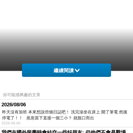
繼續閱讀
你可能感興趣的文章
2026/08/06
昨天沒有加班 本來想說些個日誌吧！ 洗完澡坐在床上 開了筆電 然後
停電了！！ 崽崽當下直接一個三小？ 就脫口而出
2026-08-06
我們在國外留學時會結交一些好朋友: 但他們不會是戰場上的朋友