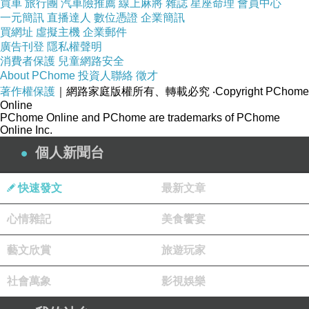
買車
旅行團
汽車險推薦
線上麻將
雜誌
星座命理
會員中心
一元簡訊
直播達人
數位憑證
企業簡訊
買網址
虛擬主機
企業郵件
廣告刊登
隱私權聲明
消費者保護
兒童網路安全
About PChome
投資人聯絡
徵才
著作權保護
｜網路家庭版權所有、轉載必究
‧Copyright PChome
Online
PChome Online and PChome are trademarks of PChome
Online Inc.
個人新聞台
快速發文
最新文章
心情雜記
美食饗宴
藝文欣賞
旅遊玩家
社會萬象
影視娛樂