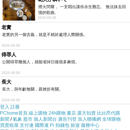
煙火閃耀， 一支唱出讓你永生難忘、 無法抹去回
憶的歌曲。
2026-08-08
老實
老實的另一個含義，就是不精於處理人際關係。
2026-08-08
得罪人
公開得罪幾個人，就能省掉日後很多麻煩。
2026-08-08
長大
長大，與年齡無關，跟挫折有關。
2026-08-08
登入
註冊
PChome首頁
線上購物
24h購物
書店
露天拍賣
比比昂代購
新聞
/
氣象
股市
個人新聞台
廣告刊登
加入聯播網
全球購物
買賣租屋
支付連
國際連
Pi 拍錢包
旅遊
服務中心