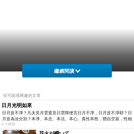
繼續閱讀
你可能感興趣的文章
日月光明如來
日月豈不淨？凡夫見月雲遮見日雲障便言日月不淨，日月豈不淨耶？日
月豈為汝分別？本淨、本念、本法、本心。真性本然，體自空寂，性相
8 小時前
花火が瞬いて