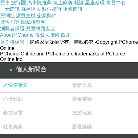
買車
旅行團
汽車險推薦
線上麻將
雜誌
星座命理
會員中心
一元簡訊
直播達人
數位憑證
企業簡訊
買網址
虛擬主機
企業郵件
廣告刊登
隱私權聲明
消費者保護
兒童網路安全
About PChome
投資人聯絡
徵才
著作權保護
｜網路家庭版權所有、轉載必究
‧Copyright PChome
Online
PChome Online and PChome are trademarks of PChome
Online Inc.
個人新聞台
快速發文
最新文章
心情雜記
美食饗宴
藝文欣賞
旅遊玩家
社會萬象
影視娛樂