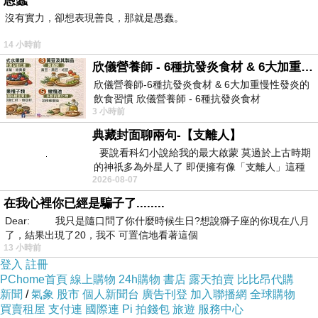
愚蠢
沒有實力，卻想表現善良，那就是愚蠢。
14 小時前
欣儀營養師 - 6種抗發炎食材 & 6大加重慢性發炎的飲食習慣
欣儀營養師-6種抗發炎食材 & 6大加重慢性發炎的
飲食習慣 欣儀營養師 - 6種抗發炎食材
3 小時前
https://www.facebook.com/photo/?fbid=147
典藏封面聊兩句-【支離人】
要說看科幻小說給我的最大啟蒙 莫過於上古時期
的神祇多為外星人了 即便擁有像「支離人」這種
2026-08-07
驚世駭俗的神通法門 也未必讀
在我心裡你已經是騙子了........
Dear: 我只是隨口問了你什麼時候生日?想說獅子座的你現在八月
了，結果出現了20，我不 可置信地看著這個
13 小時前
登入
註冊
PChome首頁
線上購物
24h購物
書店
露天拍賣
比比昂代購
新聞
/
氣象
股市
個人新聞台
廣告刊登
加入聯播網
全球購物
買賣租屋
支付連
國際連
Pi 拍錢包
旅遊
服務中心