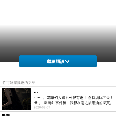
繼續閱讀
你可能感興趣的文章
…
⋯⋯ 。 花草幻人這系列很有趣！ 會持續玩下去！
🧡 。 🐻 毒油事件後，我很在意之後用油的採買。
2026-08-07
前天購買了我之前就很愛