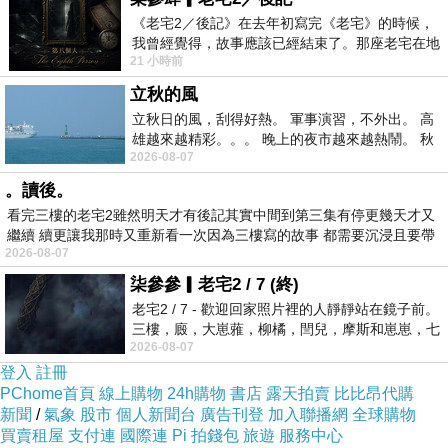
《老宅2／後記》在去年初寫完《老宅》的時候，
我曾經覺得，故事應該已經結束了。那座老宅在地
21 小時前
震中倒塌，七個人終於離開那片黑暗，
立秋的風
立秋日的風，刮得好熱。 軍事演習，不外出。 高
雄越來越精彩。。。 晚上的夜市越來越熱鬧。 秋
2026-08-07
天的風刮得很熱 夜遊消暑熱。。。
。讀後。
看完三樓的老宅2雖然明天才有後記其實中間到第三集有停更幾天才又
繼續 續更讓我那時又重新看一次因為三樓寫的故事 都需要沉浸且要帶
2026-08-07
有
柒參參▎老宅2 / 7 (終)
老宅2 / 7 - 歡迎回家照片裡的人靜靜站在鏡子前。
三樓，廄，大崽蕥，柳橘，閆兒，摩斯和崽崽，七
2026-08-07
個人整整齊齊地站在鏡框之外，如同
登入
註冊
PChome首頁
線上購物
24h購物
書店
露天拍賣
比比昂代購
新聞
/
氣象
股市
個人新聞台
廣告刊登
加入聯播網
全球購物
買賣租屋
支付連
國際連
Pi 拍錢包
旅遊
服務中心