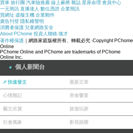
買車
旅行團
汽車險推薦
線上麻將
雜誌
星座命理
會員中心
一元簡訊
直播達人
數位憑證
企業簡訊
買網址
虛擬主機
企業郵件
廣告刊登
隱私權聲明
消費者保護
兒童網路安全
About PChome
投資人聯絡
徵才
著作權保護
｜網路家庭版權所有、轉載必究
‧Copyright PChome
Online
PChome Online and PChome are trademarks of PChome
Online Inc.
個人新聞台
快速發文
最新文章
心情雜記
美食饗宴
藝文欣賞
旅遊玩家
社會萬象
影視娛樂