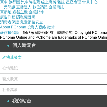
買車
旅行團
汽車險推薦
線上麻將
雜誌
星座命理
會員中心
一元簡訊
直播達人
數位憑證
企業簡訊
買網址
虛擬主機
企業郵件
廣告刊登
隱私權聲明
消費者保護
兒童網路安全
About PChome
投資人聯絡
徵才
著作權保護
｜網路家庭版權所有、轉載必究
‧Copyright PChome
PChome Online and PChome are trademarks of PChome Online
個人新聞台
快速發文
心情雜記
藝文欣賞
社會萬象
我的站台