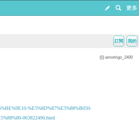
訂閱
我的
amortrigo_2400
%BE%9E10-%E5%8D%87%E5%88%B050-
%80-063822496.html