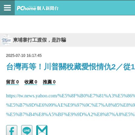
柬埔寨打工渡假，是詐騙
2025-07-10 16:17:45
台灣再等！川普關稅藏愛恨情仇2／從1
留言 0
收藏 0
推薦 0
https://tw.news.yahoo.com/%E5%8F%B0%E7%81%A3%E5%
%E5%B7%9D%E6%99%AE%E9%97%9C%E7%A8%85%E8%97
%E5%B7%B4%E8%A5%BF%E9%9D%A2%E8%87%A8%E5%B7