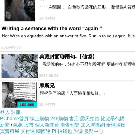
⋯⋯ Ai製圖 。 白色秋海棠花的幻形。 整體很Ai質感。
14 小時前
Writing a sentence with the word “again “
Not Write an equation with an answer of five. Run in to you again. It i
2026-08-05
典藏封面聊兩句-【仙境】
俗話說的好，好奇心不只能殺死貓 更能把衛斯理整
2026-08-05
摩斯兄
預祝你們的店「人面桃花相映紅。」
16 小時前
登入
註冊
PChome首頁
線上購物
24h購物
書店
露天拍賣
比比昂代購
新聞
/
氣象
股市
個人新聞台
廣告刊登
加入聯播網
全球購物
買賣租屋
支付連
國際連
Pi 拍錢包
旅遊
服務中心