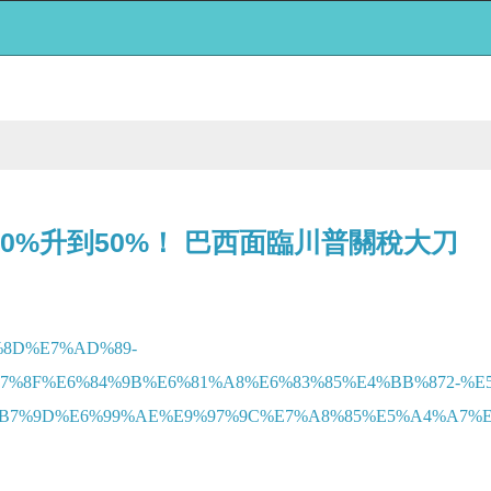
0%升到50%！ 巴西面臨川普關稅大刀
86%8D%E7%AD%89-
%8F%E6%84%9B%E6%81%A8%E6%83%85%E4%BB%872-%E5
%9D%E6%99%AE%E9%97%9C%E7%A8%85%E5%A4%A7%E5%88