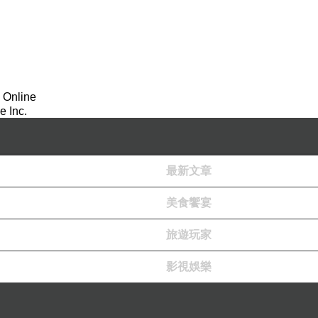
 Online
 Inc.
最新文章
美食饗宴
旅遊玩家
影視娛樂