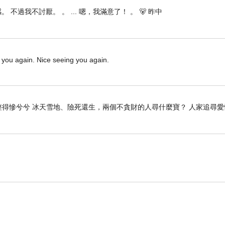
 不過我不討厭。 。 ... 嗯，我滿意了！ 。 🐻 昨中
s you again. Nice seeing you again.
得慘兮兮 冰天雪地、險死還生，兩個不貪財的人尋什麼寶？ 人家追尋愛