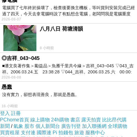
修電腦
電腦買了七年終於操壞了，檢查後要換主機板，等叫貨到安裝完成已經
過了四天，今天去拿電腦時說了有點想念電腦，老闆問我是電腦重度
2026-08-07
八月八日 荷塘清韻
8 小時前
◎吉祥_043~045
■潘文良著作集＞勵益品＞魚雁千里共今緣＞吉祥_043~045 ▽043_吉
祥。2006.03.24.五 23:38:28 ▽044_吉祥。2006.03.25.六 00:00:
2026-08-08
愚蠢
沒有實力，卻想表現善良，那就是愚蠢。
16 小時前
登入
註冊
PChome首頁
線上購物
24h購物
書店
露天拍賣
比比昂代購
新聞
/
氣象
股市
個人新聞台
廣告刊登
加入聯播網
全球購物
買賣租屋
支付連
國際連
Pi 拍錢包
旅遊
服務中心