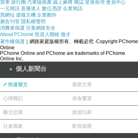
買車
旅行團
汽車險推薦
線上麻將
雜誌
星座命理
會員中心
一元簡訊
直播達人
數位憑證
企業簡訊
買網址
虛擬主機
企業郵件
廣告刊登
隱私權聲明
消費者保護
兒童網路安全
About PChome
投資人聯絡
徵才
著作權保護
｜網路家庭版權所有、轉載必究
‧Copyright PChome
Online
PChome Online and PChome are trademarks of PChome
Online Inc.
個人新聞台
快速發文
最新文章
心情雜記
美食饗宴
藝文欣賞
旅遊玩家
社會萬象
影視娛樂