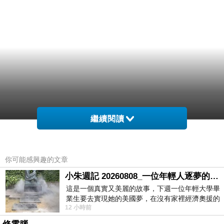
繼續閱讀
你可能感興趣的文章
小朱週記 20260808_一位年輕人逐夢的真實故事
這是一個真實又美麗的故事，下週一位年輕大學畢
業生要去實現她的美國夢，在沒有家裡經濟奧援的
12 小時前
情況下，靠著自我努力工作累積出國基