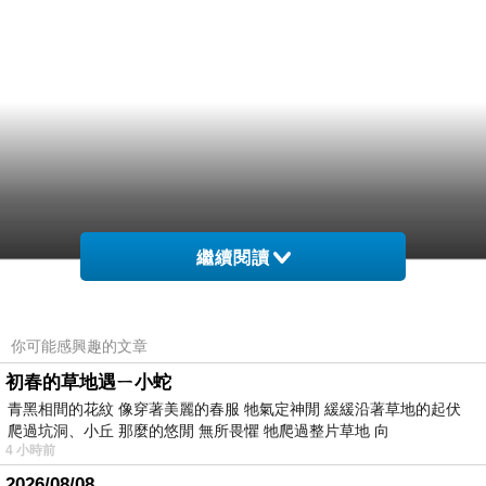
繼續閱讀
你可能感興趣的文章
初春的草地遇ㄧ小蛇
青黑相間的花紋 像穿著美麗的春服 牠氣定神閒 緩緩沿著草地的起伏
爬過坑洞、小丘 那麼的悠閒 無所畏懼 牠爬過整片草地 向
4 小時前
2026/08/08