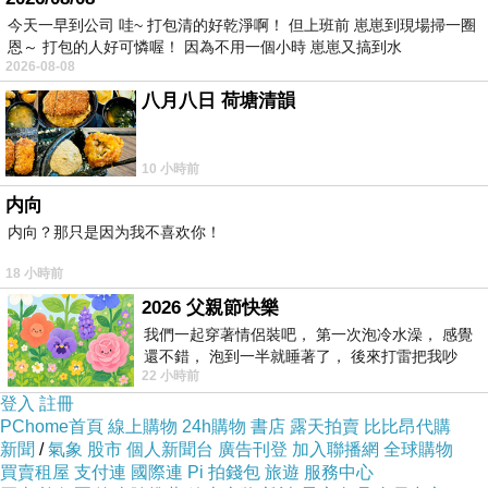
今天一早到公司 哇~ 打包清的好乾淨啊！ 但上班前 崽崽到現場掃一圈
恩～ 打包的人好可憐喔！ 因為不用一個小時 崽崽又搞到水
2026-08-08
八月八日 荷塘清韻
10 小時前
内向
内向？那只是因为我不喜欢你！
18 小時前
2026 父親節快樂
我們一起穿著情侶裝吧， 第一次泡冷水澡， 感覺
還不錯， 泡到一半就睡著了， 後來打雷把我吵
22 小時前
醒， 手
登入
註冊
PChome首頁
線上購物
24h購物
書店
露天拍賣
比比昂代購
新聞
/
氣象
股市
個人新聞台
廣告刊登
加入聯播網
全球購物
買賣租屋
支付連
國際連
Pi 拍錢包
旅遊
服務中心