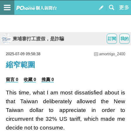
柬埔寨打工渡假，是詐騙
訂閱
我的
2025-07-09 09:58:38
amortrigo_2400
縮窄範圍
留言 0
收藏 0
推薦 0
This time, what I am most dissatisfied about is
that Taiwan deliberately allowed the New
Taiwan dollar to appreciate in order to
circumvent the 32% US tariff, which made me
decide not to consume.