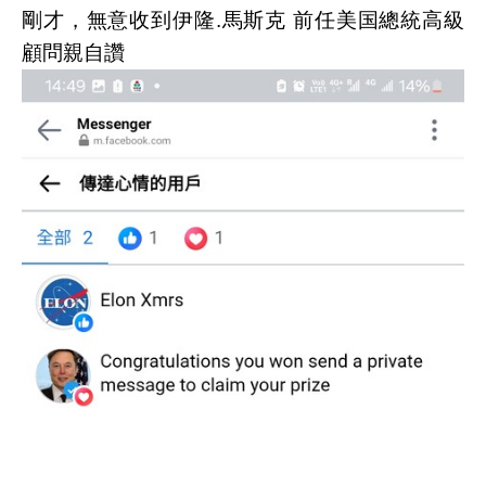
剛才，無意收到伊隆.馬斯克 前任美国總統高級
顧問親自讚