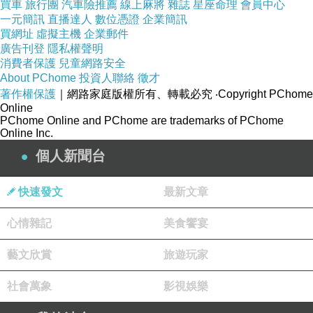
買車
旅行團
汽車險推薦
線上麻將
雜誌
星座命理
會員中心
一元簡訊
直播達人
數位憑證
企業簡訊
買網址
虛擬主機
企業郵件
廣告刊登
隱私權聲明
消費者保護
兒童網路安全
About PChome
投資人聯絡
徵才
著作權保護
｜網路家庭版權所有、轉載必究
‧Copyright PChome
Online
PChome Online and PChome are trademarks of PChome
Online Inc.
個人新聞台
快速發文
最新文章
心情雜記
美食饗宴
藝文欣賞
旅遊玩家
社會萬象
影視娛樂