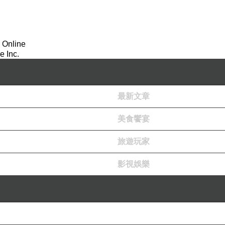
 Online
 Inc.
最新文章
美食饗宴
旅遊玩家
影視娛樂