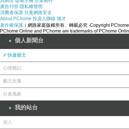
買網址
虛擬主機
企業郵件
廣告刊登
隱私權聲明
消費者保護
兒童網路安全
About PChome
投資人聯絡
徵才
著作權保護
｜網路家庭版權所有、轉載必究
‧Copyright PChome
PChome Online and PChome are trademarks of PChome Online
個人新聞台
快速發文
心情雜記
藝文欣賞
社會萬象
我的站台
登入