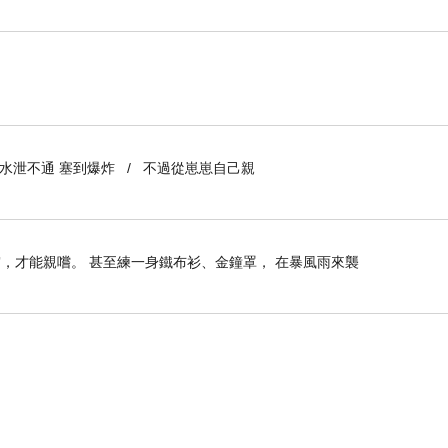
到水泄不通 塞到爆炸 / 不過從崽崽自己親
，才能親嚐。 甚至練一身鐵布衫、金鐘罩， 在暴風雨來襲