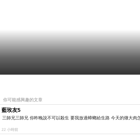
你可能感興趣的文章
藍玫友5
三師兄三師兄 你昨晚說不可以殺生 要我放過蟑螂給生路 今天的燉大肉
22 小時前