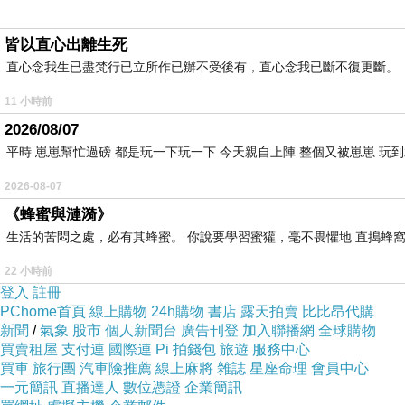
皆以直心出離生死
直心念我生已盡梵行已立所作已辦不受後有，直心念我已斷不復更斷。
11 小時前
2026/08/07
平時 崽崽幫忙過磅 都是玩一下玩一下 今天親自上陣 整個又被崽崽 玩
2026-08-07
《蜂蜜與漣漪》
生活的苦悶之處，必有其蜂蜜。 你說要學習蜜獾，毫不畏懼地 直搗蜂窩
22 小時前
登入
註冊
PChome首頁
線上購物
24h購物
書店
露天拍賣
比比昂代購
新聞
/
氣象
股市
個人新聞台
廣告刊登
加入聯播網
全球購物
買賣租屋
支付連
國際連
Pi 拍錢包
旅遊
服務中心
買車
旅行團
汽車險推薦
線上麻將
雜誌
星座命理
會員中心
一元簡訊
直播達人
數位憑證
企業簡訊