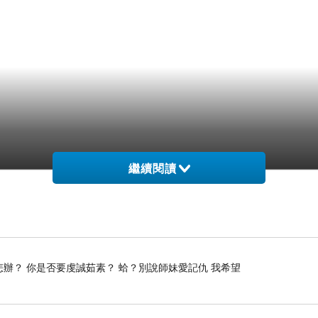
繼續閱讀
怎辦？ 你是否要虔誠茹素？ 蛤？別說師妹愛記仇 我希望