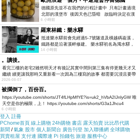
歐洲浪遊一個月 - 中途短暫停留德國
德國原先並不在我們的行程計畫中 只有計畫過境
北部的漢堡市 後因天色已昏暗 故臨時決定在漢
6 小時前
堡市吃晚餐和過夜
羅東林鐵：樂水驛
抵達樂水驛前會先經過5-7號隧道及橫越碼崙溪，
鐵路都是沿著溪畔修建。 樂水驛初名為濁水驛，
14 小時前
但因與臺鐵集集線車站同名，於1953
。讀後。
看完三樓的老宅2雖然明天才有後記其實中間到第三集有停更幾天才又
繼續 續更讓我那時又重新看一次因為三樓寫的故事 都需要沉浸且要帶
2026-08-07
有
被擱倒了，百份百。
https://youtube.com/shorts/JT4fLHpMfYE?is=uk2_hVbA2IJnlyGW 唯
天空是你的極限，上！ https://youtube.com/shorts/G3a1Jhcu4
6 小時前
登入
註冊
PChome首頁
線上購物
24h購物
書店
露天拍賣
比比昂代購
新聞
/
氣象
股市
個人新聞台
廣告刊登
加入聯播網
全球購物
買賣租屋
支付連
國際連
Pi 拍錢包
旅遊
服務中心