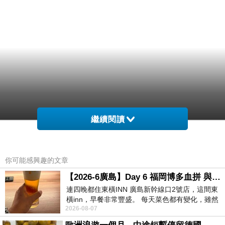
繼續閱讀
你可能感興趣的文章
【2026-6廣島】Day 6 福岡博多血拼 與機場接送少年司機深夜對談
連四晚都住東橫INN 廣島新幹線口2號店，這間東
橫inn，早餐非常豐盛。 每天菜色都有變化，雖然
2026-08-07
看到工作人員拿出料理包加熱，但