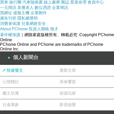
買車
旅行團
汽車險推薦
線上麻將
雜誌
星座命理
會員中心
一元簡訊
直播達人
數位憑證
企業簡訊
買網址
虛擬主機
企業郵件
廣告刊登
隱私權聲明
消費者保護
兒童網路安全
About PChome
投資人聯絡
徵才
著作權保護
｜網路家庭版權所有、轉載必究
‧Copyright PChome
Online
PChome Online and PChome are trademarks of PChome
Online Inc.
個人新聞台
快速發文
最新文章
心情雜記
美食饗宴
藝文欣賞
旅遊玩家
社會萬象
影視娛樂