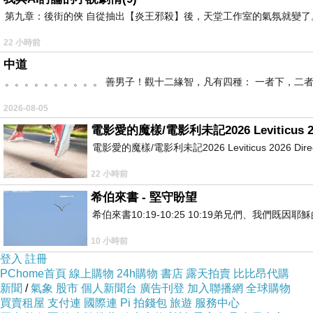
第九章：後街的俠 自從抽出【炎王邪殺】後，天堂工作室的氣氛就變了。
22 小時前
中道
。。。。。。。。。。 善男子！觀十二緣智，凡有四種： 一者下，二
2026-08-05
電影愛的魔樣/電影利未記2026 Leviticus 2
電影愛的魔樣/電影利未記2026 Leviticus 2026 Directed by 
22 小時前
希伯來書 - 堅守盼望
希伯來書10:19-10:25 10:19弟兄們、我
10 小時前
登入
註冊
PChome首頁
線上購物
24h購物
書店
露天拍賣
比比昂代購
新聞
/
氣象
股市
個人新聞台
廣告刊登
加入聯播網
全球購物
買賣租屋
支付連
國際連
Pi 拍錢包
旅遊
服務中心