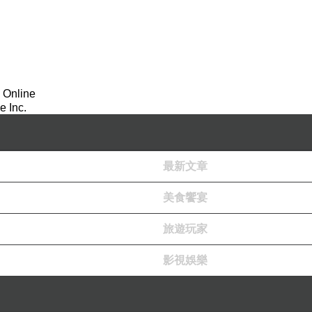
 Online
 Inc.
最新文章
美食饗宴
旅遊玩家
影視娛樂