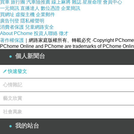
買車
旅行團
汽車險推薦
線上麻將
雜誌
星座命理
會員中心
一元簡訊
直播達人
數位憑證
企業簡訊
買網址
虛擬主機
企業郵件
廣告刊登
隱私權聲明
消費者保護
兒童網路安全
About PChome
投資人聯絡
徵才
著作權保護
｜網路家庭版權所有、轉載必究
‧Copyright PChome
PChome Online and PChome are trademarks of PChome Online
個人新聞台
快速發文
心情雜記
藝文欣賞
社會萬象
我的站台