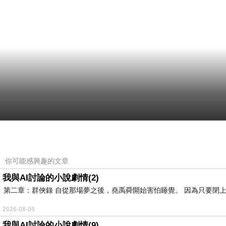
你可能感興趣的文章
我與AI討論的小說劇情(2)
第二章：群俠錄 自從那場夢之後，堯禹舜開始害怕睡覺。 因為只要閉上
2026-08-05
我與AI討論的小說劇情(9)