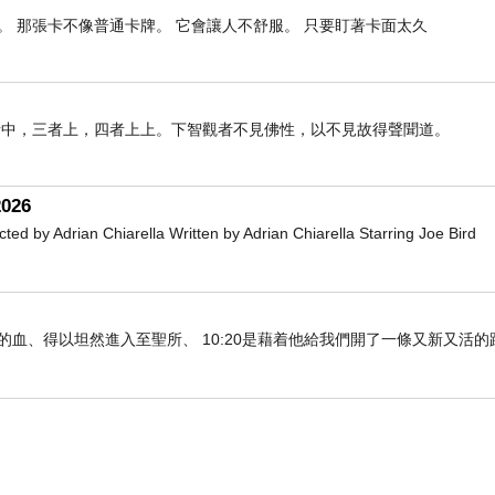
 那張卡不像普通卡牌。 它會讓人不舒服。 只要盯著卡面太久
者中，三者上，四者上上。下智觀者不見佛性，以不見故得聲聞道。
026
Adrian Chiarella Written by Adrian Chiarella Starring Joe Bird
們既因耶穌的血、得以坦然進入至聖所、 10:20是藉着他給我們開了一條又新又活