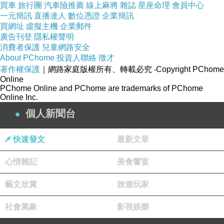
買車
旅行團
汽車險推薦
線上麻將
雜誌
星座命理
會員中心
一元簡訊
直播達人
數位憑證
企業簡訊
買網址
虛擬主機
企業郵件
廣告刊登
隱私權聲明
消費者保護
兒童網路安全
About PChome
投資人聯絡
徵才
著作權保護
｜網路家庭版權所有、轉載必究
‧Copyright PChome
Online
PChome Online and PChome are trademarks of PChome
Online Inc.
個人新聞台
快速發文
最新文章
心情雜記
美食饗宴
藝文欣賞
旅遊玩家
社會萬象
影視娛樂