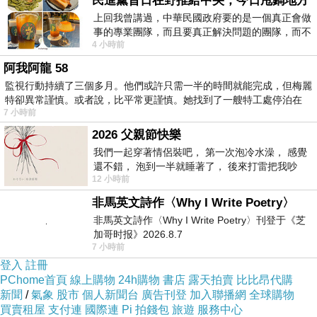
民進黨昔日在野推給中央，今日甩鍋地方
上回我曾講過，中華民國政府要的是一個真正會做
事的專業團隊，而且要真正解決問題的團隊，而不
4 小時前
是只會到處甩鍋的雙標團隊，最近民進黨
阿我阿龍 58
監視行動持續了三個多月。他們或許只需一半的時間就能完成，但梅麗
特卻異常謹慎。或者說，比平常更謹慎。她找到了一艘特工處停泊在
7 小時前
2026 父親節快樂
我們一起穿著情侶裝吧， 第一次泡冷水澡， 感覺
還不錯， 泡到一半就睡著了， 後來打雷把我吵
12 小時前
醒， 手
非馬英文詩作〈Why I Write Poetry〉
非馬英文詩作〈Why I Write Poetry〉刊登于《芝
加哥时报》2026.8.7
7 小時前
登入
註冊
PChome首頁
線上購物
24h購物
書店
露天拍賣
比比昂代購
新聞
/
氣象
股市
個人新聞台
廣告刊登
加入聯播網
全球購物
買賣租屋
支付連
國際連
Pi 拍錢包
旅遊
服務中心