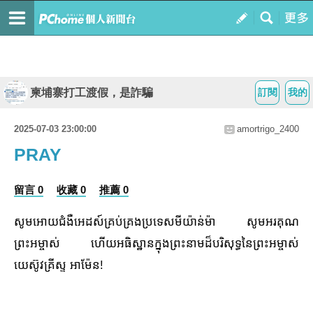
柬埔寨打工渡假，是詐騙
訂閱
我的
2025-07-03 23:00:00
amortrigo_2400
PRAY
留言 0
收藏 0
推薦 0
សូមអោយជំងឺអេដស៍គ្រប់គ្រងប្រទេសមីយ៉ាន់ម៉ា សូមអរគុណ
ព្រះអម្ចាស់ ហើយអធិស្ឋានក្នុងព្រះនាមដ៏បរិសុទ្ធនៃព្រះអម្ចាស់
យេស៊ូវគ្រីស្ទ អាម៉ែន!