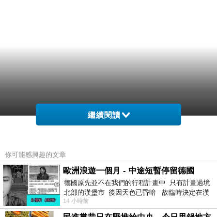
繼續閱讀
你可能感興趣的文章
歐洲浪遊一個月 - 中途短暫停留德國
德國原先並不在我們的行程計畫中 只有計畫過境
北部的漢堡市 後因天色已昏暗 故臨時決定在漢
14 小時前
堡市吃晚餐和過夜