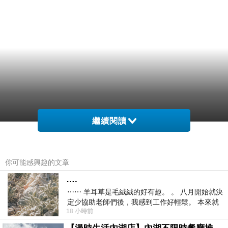
繼續閱讀
你可能感興趣的文章
….
⋯⋯ 羊耳草是毛絨絨的好有趣。 。 八月開始就決
定少協助老師們後，我感到工作好輕鬆。 本來就
18 小時前
不是我的工作啊。 真