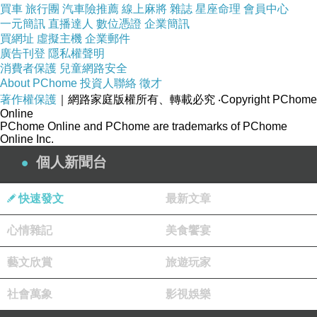
買車
旅行團
汽車險推薦
線上麻將
雜誌
星座命理
會員中心
一元簡訊
直播達人
數位憑證
企業簡訊
買網址
虛擬主機
企業郵件
廣告刊登
隱私權聲明
消費者保護
兒童網路安全
About PChome
投資人聯絡
徵才
著作權保護
｜網路家庭版權所有、轉載必究
‧Copyright PChome
Online
PChome Online and PChome are trademarks of PChome
Online Inc.
個人新聞台
快速發文
最新文章
心情雜記
美食饗宴
藝文欣賞
旅遊玩家
社會萬象
影視娛樂