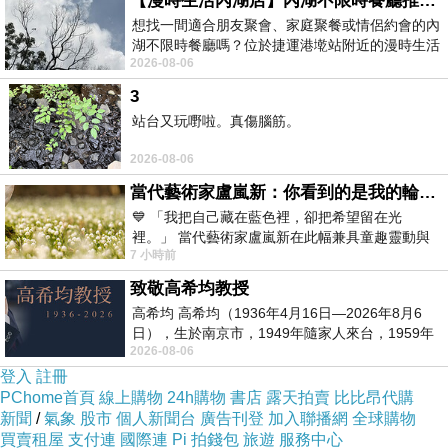
【漫時生活內湖店】內湖不限時餐廳推薦｜捷運港墘站美食，聚餐、約會、家庭聚會首選，正餐甜點一次滿足
想找一間適合朋友聚會、家庭聚餐或情侶約會的內
湖不限時餐廳嗎？位於捷運港墘站附近的漫時生活
2026-08-06
內湖店，從捷運站步行約4分鐘即可抵
3
站台又玩嘢啦。真傷腦筋。
2026-08-06
當代藝術家盧嵐新：你看到的是我的輪廓，還是你的故事？——藏在藍色裡的希望與光
💙 「我把自己藏在藍色裡，卻把希望留在光
裡。」 當代藝術家盧嵐新在此幅兼具童趣靈動與
7 小時前
抽象韻味的新作中，用湛藍的羽翼般色塊包覆著
致敬高希均教授
高希均 高希均（1936年4月16日—2026年8月6
日），生於南京市，1949年隨家人來台，1959年
2026-08-06
赴美深造並取得經濟發展博士學位。曾任
登入
註冊
PChome首頁
線上購物
24h購物
書店
露天拍賣
比比昂代購
新聞
/
氣象
股市
個人新聞台
廣告刊登
加入聯播網
全球購物
買賣租屋
支付連
國際連
Pi 拍錢包
旅遊
服務中心