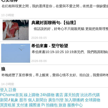
心安理得
在幻相和現實之間，我的選擇是你，在愛與不愛之間，依然是一個缺愛
13 小時前
典藏封面聊兩句-【仙境】
俗話說的好，好奇心不只能殺死貓 更能把衛斯理整
2026-08-05
希伯來書 - 堅守盼望
希伯來書10:19-10:25 10:19弟兄們、我
2026-08-06
狼
昨晚經歷了某些事情，早上醒來，覺得心情不太好。坦白說，我覺得昨
14 小時前
登入
註冊
PChome首頁
線上購物
24h購物
書店
露天拍賣
比比昂代購
新聞
/
氣象
股市
個人新聞台
廣告刊登
加入聯播網
全球購物
買賣租屋
支付連
國際連
Pi 拍錢包
旅遊
服務中心