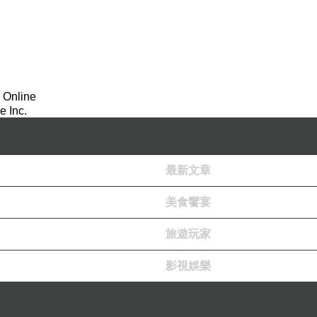
 Online
 Inc.
最新文章
美食饗宴
旅遊玩家
影視娛樂