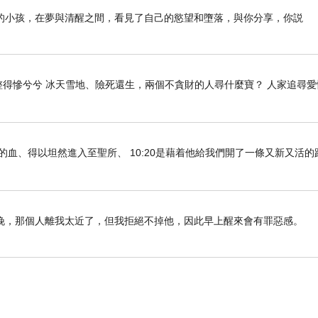
的小孩，在夢與清醒之間，看見了自己的慾望和墮落，與你分享，你説
得慘兮兮 冰天雪地、險死還生，兩個不貪財的人尋什麼寶？ 人家追尋愛
們既因耶穌的血、得以坦然進入至聖所、 10:20是藉着他給我們開了一條又新又活
晚，那個人離我太近了，但我拒絕不掉他，因此早上醒來會有罪惡感。