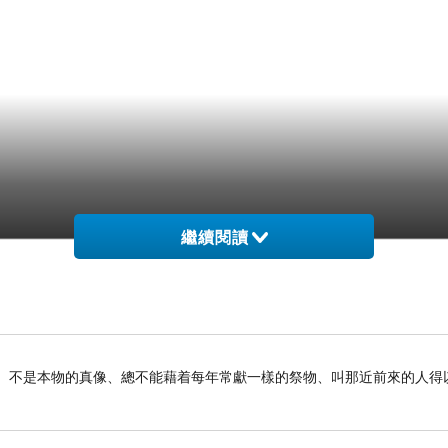
繼續閱讀
事的影兒、不是本物的真像、總不能藉着每年常獻一樣的祭物、叫那近前來的人得以