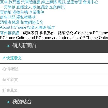
買車
旅行團
汽車險推薦
線上麻將
雜誌
星座命理
會員中心
一元簡訊
直播達人
數位憑證
企業簡訊
買網址
虛擬主機
企業郵件
廣告刊登
隱私權聲明
消費者保護
兒童網路安全
About PChome
投資人聯絡
徵才
著作權保護
｜網路家庭版權所有、轉載必究
‧Copyright PChome
PChome Online and PChome are trademarks of PChome Online
個人新聞台
快速發文
心情雜記
藝文欣賞
社會萬象
我的站台