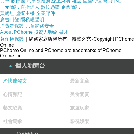
買車
旅行團
汽車險推薦
線上麻將
雜誌
星座命理
會員中心
一元簡訊
直播達人
數位憑證
企業簡訊
買網址
虛擬主機
企業郵件
廣告刊登
隱私權聲明
消費者保護
兒童網路安全
About PChome
投資人聯絡
徵才
著作權保護
｜網路家庭版權所有、轉載必究
‧Copyright PChome
Online
PChome Online and PChome are trademarks of PChome
Online Inc.
個人新聞台
快速發文
最新文章
心情雜記
美食饗宴
藝文欣賞
旅遊玩家
社會萬象
影視娛樂