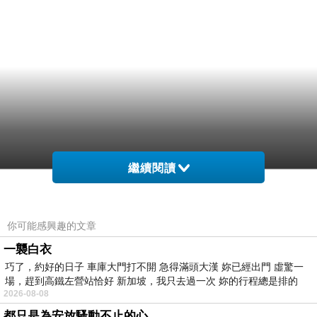
繼續閱讀
你可能感興趣的文章
一襲白衣
巧了，約好的日子 車庫大門打不開 急得滿頭大漢 妳已經出門 虛驚一
場，趕到高鐵左營站恰好 新加坡，我只去過一次 妳的行程總是排的
2026-08-08
都只是為安放騷動不止的心