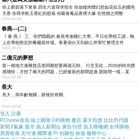
你上窮碧落下黃泉 四生六道尋求投生 你放縱肉體幻想如花似玉的國色
天香 你尋求軟玉香紅的慰藉 你吸食毒品香煙大麻 在恍惚之間瞥
2026-08-08
春燕---(二)
《 春 燕 》 三、你們唱戲的 春燕考進輔仁大學。平日在學校工讀，晚
上在學校附近的餐廳當外場。寒暑假白天到鎮公所幫忙整理文件
2026-08-08
二億元的夢想
當一個地方連雜貨店老闆都想要兩億元時。 行文至此，2026的時光體
感飛快，才想了兩天的問題，已經被新的新聞趕過 跟陰間一樣，某
2026-08-08
長大
長大，與年齡無關，跟挫折有關。
2026-08-08
登入
註冊
PChome首頁
線上購物
24h購物
書店
露天拍賣
比比昂代購
新聞
/
氣象
股市
個人新聞台
廣告刊登
加入聯播網
全球購物
買賣租屋
支付連
國際連
Pi 拍錢包
旅遊
服務中心