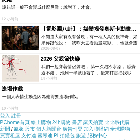
說錯話一般不會變成什麼災難；說對了，才會。
12 小時前
【電影圈八卦】：媒體揭發奧斯卡動畫項目投票醜聞！好萊塢為什麼看不起動畫電影？
不知道大家有沒有發現，有一種人真的很神奇，如
果你跟他說：「我昨天去看動畫電影」，他就會露
2026-08-07
出一種慈祥的微笑，然後問你是不是陪小
2026 父親節快樂
我們一起穿著情侶裝吧， 第一次泡冷水澡， 感覺
還不錯， 泡到一半就睡著了， 後來打雷把我吵
14 小時前
醒， 手
逢場作戲
一個人表情生動是因為他需要逢場作戲。
10 小時前
登入
註冊
PChome首頁
線上購物
24h購物
書店
露天拍賣
比比昂代購
新聞
/
氣象
股市
個人新聞台
廣告刊登
加入聯播網
全球購物
買賣租屋
支付連
國際連
Pi 拍錢包
旅遊
服務中心