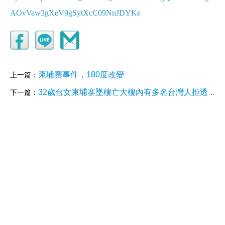
AOvVaw3gXeV9gSytXcC09NnJDYKe
柬埔寨事件，180度改變
上一篇：
32歲台女柬埔寨墜樓亡大樓內有多名台灣人拒透露工作內容| 自由電子報
下一篇：