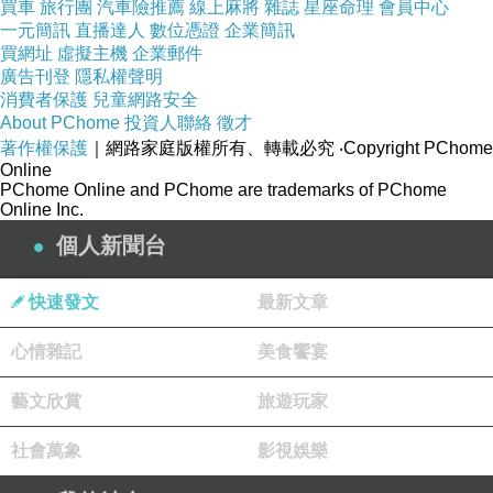
買車
旅行團
汽車險推薦
線上麻將
雜誌
星座命理
會員中心
一元簡訊
直播達人
數位憑證
企業簡訊
買網址
虛擬主機
企業郵件
廣告刊登
隱私權聲明
消費者保護
兒童網路安全
About PChome
投資人聯絡
徵才
著作權保護
｜網路家庭版權所有、轉載必究
‧Copyright PChome
Online
PChome Online and PChome are trademarks of PChome
Online Inc.
個人新聞台
快速發文
最新文章
心情雜記
美食饗宴
藝文欣賞
旅遊玩家
社會萬象
影視娛樂