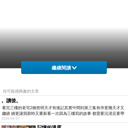
繼續閱讀
你可能感興趣的文章
。讀後。
看完三樓的老宅2雖然明天才有後記其實中間到第三集有停更幾天才又
繼續 續更讓我那時又重新看一次因為三樓寫的故事 都需要沉浸且要帶
2026-08-07
有
記憶的溫度