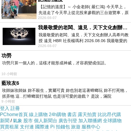
【記憶的溫度】～ 小金老師( 嚴仁鴻) 今天早上，
先送走了今天早上從北投來參觀的三台遊覽車，原
2026-08-07
以為展場已經差不多要安靜下來，卻發
我最敬愛的老闆、遠見．天下文化創辦人高希均教授
我最敬愛的老闆、遠見．天下文化創辦人高希均教
授 遠見 HBR 社長楊瑪利 2026.08.06 我最敬愛的
2026-08-07
老闆、遠見．天下文化創辦人高希均教
功勞
功勞只算一個人的，這樣才能形成神威，才容易變成佳話。
10 小時前
藍玫友6
玫師妹玫師妹 妳不殺生，實屬可貴 妳也別老逗著蟑螂玩 妳不打死牠，
抓弄牠 這...打蟑螂當打地鼠 也是項可愛的遊戲？ 是說，滿院
9 小時前
登入
註冊
PChome首頁
線上購物
24h購物
書店
露天拍賣
比比昂代購
新聞
/
氣象
股市
個人新聞台
廣告刊登
加入聯播網
全球購物
買賣租屋
支付連
國際連
Pi 拍錢包
旅遊
服務中心