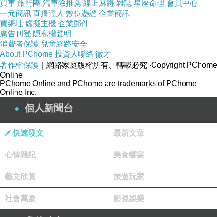
買車
旅行團
汽車險推薦
線上麻將
雜誌
星座命理
會員中心
一元簡訊
直播達人
數位憑證
企業簡訊
買網址
虛擬主機
企業郵件
廣告刊登
隱私權聲明
消費者保護
兒童網路安全
About PChome
投資人聯絡
徵才
著作權保護
｜網路家庭版權所有、轉載必究
‧Copyright PChome
Online
PChome Online and PChome are trademarks of PChome
Online Inc.
個人新聞台
快速發文
最新文章
心情雜記
美食饗宴
藝文欣賞
旅遊玩家
社會萬象
影視娛樂