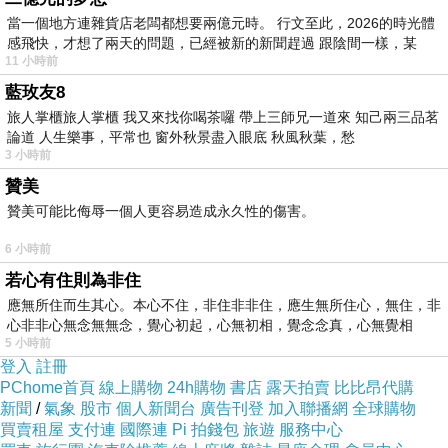
當一個地方連雜貨店老闆都想要兩億元時。 行文至此，2026的時光體
感飛快，才想了兩天的問題，已經被新的新聞趕過 跟陰間一樣，某
11 小時前
藍玫友8
旅人掌櫃旅人掌櫃 我又來找你喝茶囉 帶上三師兄一道來 知己兩三品茗
論道 人生樂事，平常也 窗外秋景盡入眼底 秋風秋葉，愁
3 小時前
贊美
贊美可能比侮辱一個人更容易造成永久性的傷害。
6 小時前
若心有住則為非住
應無所住而生其心。本心不住，非住非非住，應生無所住心，無住，非
心非非心無念無無念，覺心初起，心無初相，覺念念真，心無覺相
5 小時前
登入
註冊
PChome首頁
線上購物
24h購物
書店
露天拍賣
比比昂代購
新聞
/
氣象
股市
個人新聞台
廣告刊登
加入聯播網
全球購物
買賣租屋
支付連
國際連
Pi 拍錢包
旅遊
服務中心