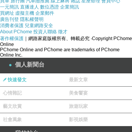
買車
旅行團
汽車險推薦
線上麻將
雜誌
星座命理
會員中心
一元簡訊
直播達人
數位憑證
企業簡訊
買網址
虛擬主機
企業郵件
廣告刊登
隱私權聲明
消費者保護
兒童網路安全
About PChome
投資人聯絡
徵才
著作權保護
｜網路家庭版權所有、轉載必究
‧Copyright PChome
Online
PChome Online and PChome are trademarks of PChome
Online Inc.
個人新聞台
快速發文
最新文章
心情雜記
美食饗宴
藝文欣賞
旅遊玩家
社會萬象
影視娛樂