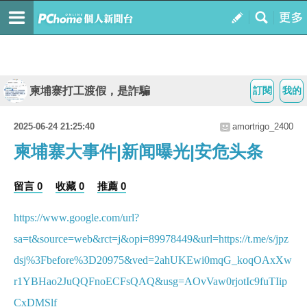
柬埔寨打工渡假，是詐騙
訂閱
我的
2025-06-24 21:25:40
amortrigo_2400
柬埔寨大事件|新闻曝光|安危头条
留言 0
收藏 0
推薦 0
https://www.google.com/url?
sa=t&source=web&rct=j&opi=89978449&url=https://t.me/s/jpz
dsj%3Fbefore%3D20975&ved=2ahUKEwi0mqG_koqOAxXw
r1YBHao2JuQQFnoECFsQAQ&usg=AOvVaw0rjotIc9fuTIip
CxDMSlf_