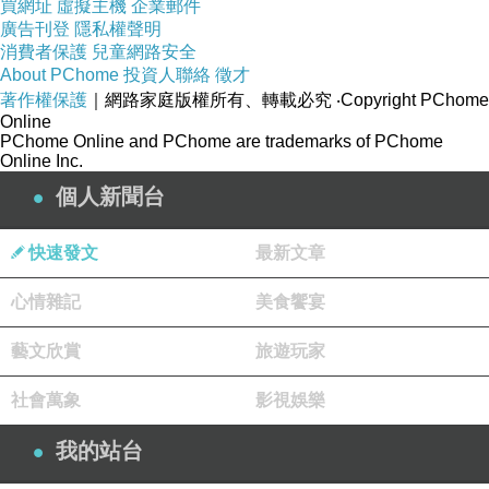
買網址
虛擬主機
企業郵件
廣告刊登
隱私權聲明
消費者保護
兒童網路安全
About PChome
投資人聯絡
徵才
著作權保護
｜網路家庭版權所有、轉載必究
‧Copyright PChome
Online
PChome Online and PChome are trademarks of PChome
Online Inc.
個人新聞台
快速發文
最新文章
心情雜記
美食饗宴
藝文欣賞
旅遊玩家
社會萬象
影視娛樂
我的站台