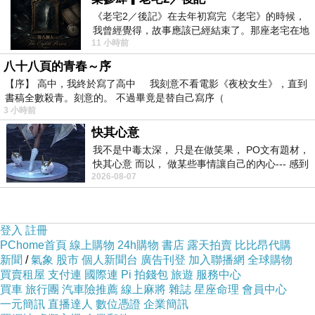
《老宅2／後記》在去年初寫完《老宅》的時候，
我曾經覺得，故事應該已經結束了。那座老宅在地
11 小時前
震中倒塌，七個人終於離開那片黑暗，
八十八頁的青春～序
【序】 高中，我終於寫了高中 我刻意不看電影《夜校女生》，直到
書稿全數殺青。刻意的。 不過畢竟是替自己寫序（
3 小時前
快其心意
我不是中毒太深， 只是在做笑果， PO文有題材，
快其心意 而以， 做某些事情讓自己的內心--- 感到
2026-08-07
愉快。
登入
註冊
PChome首頁
線上購物
24h購物
書店
露天拍賣
比比昂代購
新聞
/
氣象
股市
個人新聞台
廣告刊登
加入聯播網
全球購物
買賣租屋
支付連
國際連
Pi 拍錢包
旅遊
服務中心
買車
旅行團
汽車險推薦
線上麻將
雜誌
星座命理
會員中心
一元簡訊
直播達人
數位憑證
企業簡訊