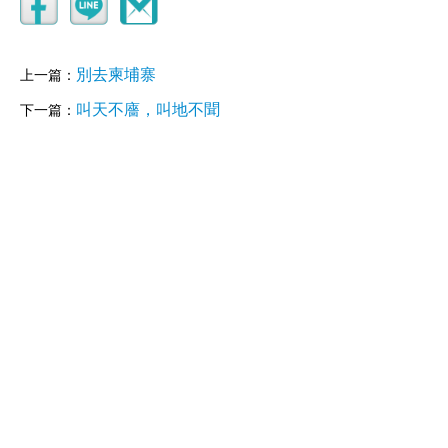
別去柬埔寨
上一篇：
叫天不廧，叫地不聞
下一篇：