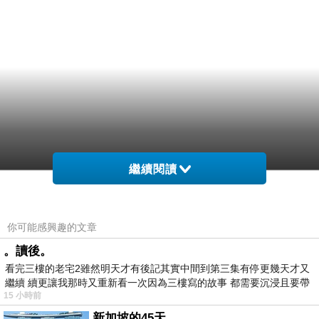
繼續閱讀
你可能感興趣的文章
。讀後。
看完三樓的老宅2雖然明天才有後記其實中間到第三集有停更幾天才又
繼續 續更讓我那時又重新看一次因為三樓寫的故事 都需要沉浸且要帶
15 小時前
有
新加坡的45天