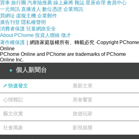
買車
旅行團
汽車險推薦
線上麻將
雜誌
星座命理
會員中心
一元簡訊
直播達人
數位憑證
企業簡訊
買網址
虛擬主機
企業郵件
廣告刊登
隱私權聲明
消費者保護
兒童網路安全
About PChome
投資人聯絡
徵才
著作權保護
｜網路家庭版權所有、轉載必究
‧Copyright PChome
Online
PChome Online and PChome are trademarks of PChome
Online Inc.
個人新聞台
快速發文
最新文章
心情雜記
美食饗宴
藝文欣賞
旅遊玩家
社會萬象
影視娛樂