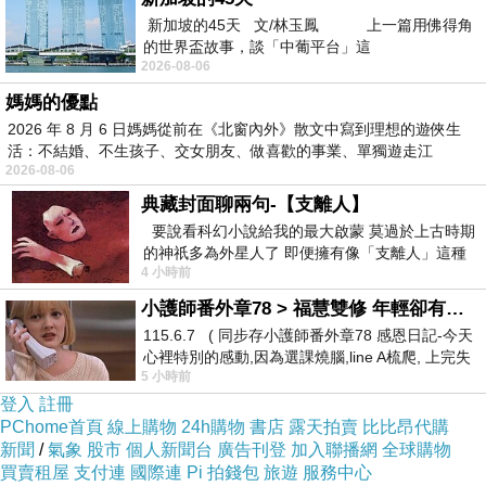
新加坡的45天 文/林玉鳳 上一篇用佛得角
的世界盃故事，談「中葡平台」這
2026-08-06
媽媽的優點
2026 年 8 月 6 日媽媽從前在《北窗內外》散文中寫到理想的遊俠生
活：不結婚、不生孩子、交女朋友、做喜歡的事業、單獨遊走江
2026-08-06
湖⋯⋯，
典藏封面聊兩句-【支離人】
要說看科幻小說給我的最大啟蒙 莫過於上古時期
的神祇多為外星人了 即便擁有像「支離人」這種
4 小時前
驚世駭俗的神通法門 也未必讀
小護師番外章78 > 福慧雙修 年輕卻有個老靈魂 ㄑ金剛經〉podcast
115.6.7 ( 同步存小護師番外章78 感恩日記-今天
心裡特別的感動,因為選課燒腦,line A梳爬, 上完失
5 小時前
智課的她,特來傾
登入
註冊
PChome首頁
線上購物
24h購物
書店
露天拍賣
比比昂代購
新聞
/
氣象
股市
個人新聞台
廣告刊登
加入聯播網
全球購物
買賣租屋
支付連
國際連
Pi 拍錢包
旅遊
服務中心