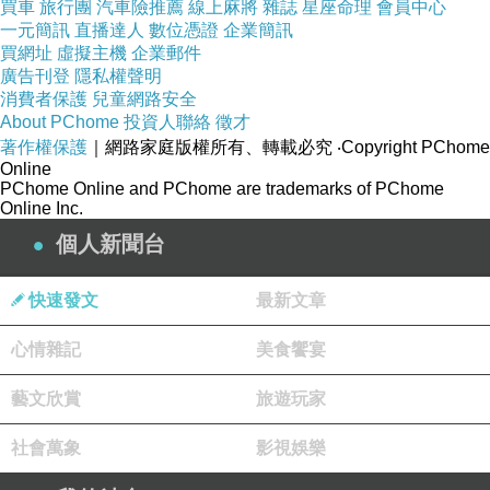
買車
旅行團
汽車險推薦
線上麻將
雜誌
星座命理
會員中心
一元簡訊
直播達人
數位憑證
企業簡訊
買網址
虛擬主機
企業郵件
廣告刊登
隱私權聲明
消費者保護
兒童網路安全
About PChome
投資人聯絡
徵才
著作權保護
｜網路家庭版權所有、轉載必究
‧Copyright PChome
Online
PChome Online and PChome are trademarks of PChome
Online Inc.
個人新聞台
快速發文
最新文章
心情雜記
美食饗宴
藝文欣賞
旅遊玩家
社會萬象
影視娛樂