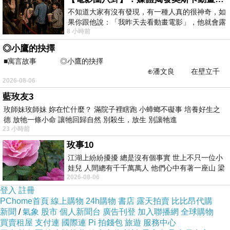
不知道大家有沒有發現，有一種人真的很神奇，如
果你跟他說：「我昨天去看動畫電影」，他就會露
8 小時前
出一種慈祥的微笑，然後問你是不是陪小
◎小鷹的抉擇
■寓言故事 ◎小鷹的抉擇
⊕潘文良 在壁立千
2026-08-06
仞的懸崖上，有一座遮天蔽
藍玫友3
玫師妹玫師妹 妳在忙什麼？ 滿院子裡瞎跑 小蟑螂不礙事 培養好生之
德 放牠一條小命 讓牠回歸自然 別殺生，放生 別讓牠進
23 小時前
玫事10
江湖上紛紛擾擾 總是沒有個事實 世上不只一位小
娃兒 人間總有千千萬萬人 他們心中有著一座山 梁
2026-08-06
山佛山泰華衡恆嵩 一山之高
登入
註冊
PChome首頁
線上購物
24h購物
書店
露天拍賣
比比昂代購
新聞
/
氣象
股市
個人新聞台
廣告刊登
加入聯播網
全球購物
買賣租屋
支付連
國際連
Pi 拍錢包
旅遊
服務中心