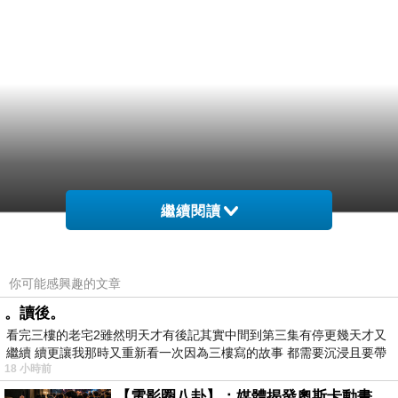
繼續閱讀
你可能感興趣的文章
。讀後。
看完三樓的老宅2雖然明天才有後記其實中間到第三集有停更幾天才又
繼續 續更讓我那時又重新看一次因為三樓寫的故事 都需要沉浸且要帶
18 小時前
有
【電影圈八卦】：媒體揭發奧斯卡動畫項目投票醜聞！好萊塢為什麼看不起動畫電影？