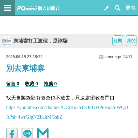
柬埔寨打工渡假，是詐騙
訂閱
我的
2025-06-19 23:18:22
amortrigo_2400
別去柬埔寨
留言 0
收藏 0
推薦 0
找天自製錄影有教會也不敢去，只遠處望教會門口
https://youtube.com/channel/UClKuabTKlFUHPuBu4YWQcC
A?si=4wrGIgNZbahMGshZ